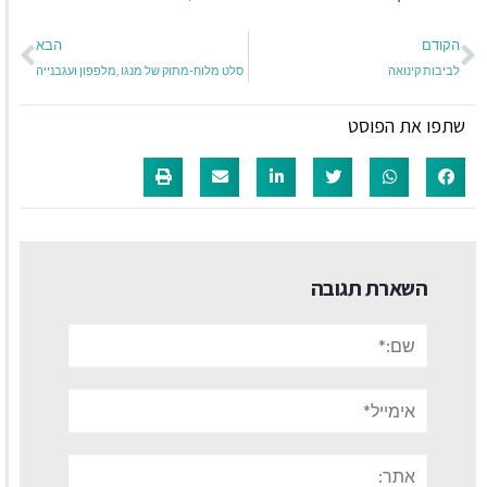
הקודם
הבא
לביבות קינואה
סלט מלוח-מתוק של מנגו ,מלפפון ועגבנייה
שתפו את הפוסט
השארת תגובה
שם:*
אימייל*
אתר: