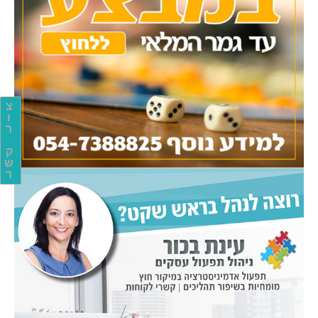
צ
ו
ר
ק
ש
ר