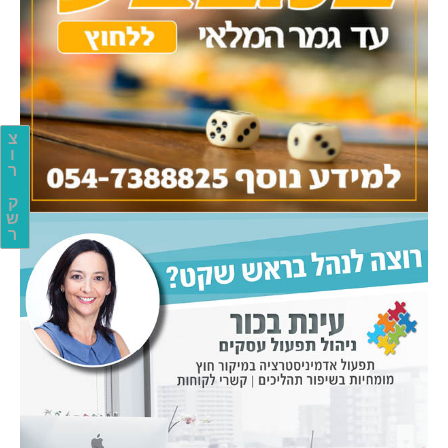
צ
ו
ר
ק
ש
ר