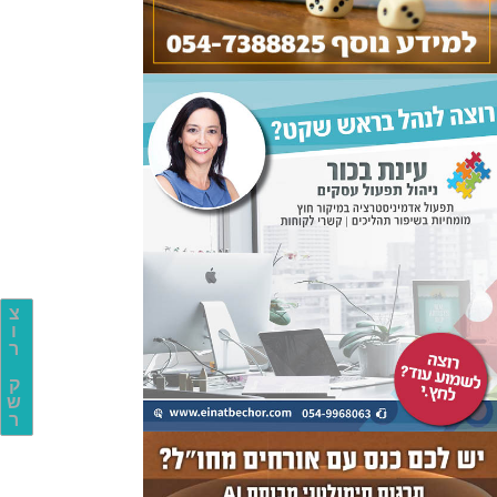
צ
ו
ר
ק
ש
ר