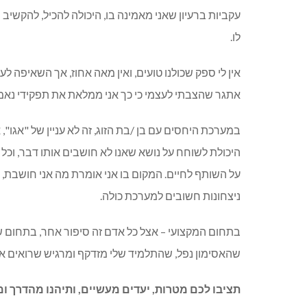
עקביות ברעיון שאני מאמינה בו
,
היכולה להכיל
,
להקשיב ו
לו
.
אין לי ספק שכולנו טועים
,
ואין מאה אחוז
,
אך השאיפה לעשו
אתגר שהצבתי לעצמי כי כך אני ממלאת את תפקידי נאמ
במערכת היחסים עם בן
/
בת הזוג
,
זה לא עניין של
"
אגו
",
א
היכולת לשוחח על נושא שאנו לא חושבים אותו דבר
,
וכל
על השותף לחיים
.
המקום בו אני אומרת מה אני חושבת
,
ניצחונות חשובים למערכת כולה
.
בתחום המקצועי
–
אצל כל אדם זה סיפור אחר
,
בתחום ש
שהאסימון נפל
,
שהתלמיד שלי מזדקף ומרגיש שרואים או
תציבו לכם מטרות
,
יעדים מעשיים
,
ותיהנו מהדרך ו