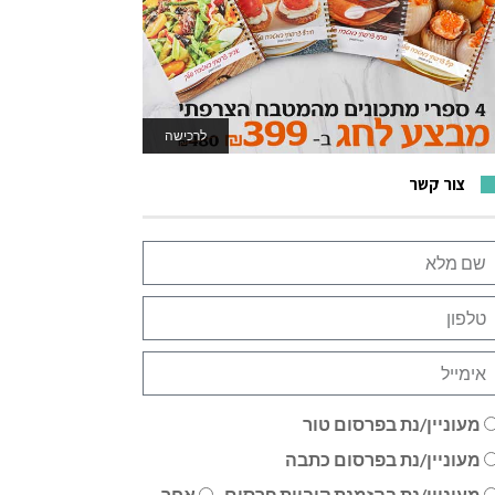
לרכישה
לאתר המשחקים
צור קשר
מעוניין/נת בפרסום טור
מעוניין/נת בפרסום כתבה
מעוניין/נת בהזמנת קוביית פרסום
אחר