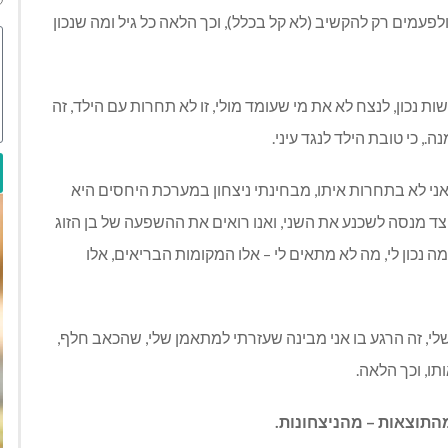
לפעמים רק להקשיב
(
לא קל בכלל
),
וכך הלאה כל גיל ומה שנכון
ת נכון
,
לנצח לא את מי שעומד מולי
,
זו לא תחרות עם הילד
,
זה
נה
.,
כי טובת הילד לנגד עיני
.
ני לא בתחרות איתו
,
מבחינתי ניצחון במערכת היחסים היא
 צד מנסה לשכנע את השני
,
ואנו רואים את ההשפעה של בן הזוג
מה נכון לי
,
מה לא מתאים לי
–
אלו המקומות הבריאים
,
אלו
לי
,
זה הרגע בו אני מבינה שעזרתי למתאמן שלי
,
שהכאב חלף
,
תו
,
וכך הלאה
.
מהתוצאות
–
מהניצחונות
.