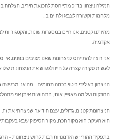
המילה ניצחון בד
"
כ מתייחסת להכנעת היריב
,
הצלחה בה
מלחמות וקשורה לצבא ולחיים בו
.
מהיותנו קטנים
,
אנו חיים במסגרות שונות
,
והקטגוריות לנ
אקדמיה
.
אני רוצה להתייחס לניצחונות שאנו מציבים בפנינו
.
אין ס
לעשות סקירה קצרה על חייו ולפגוש את הניצחונות שלו 
הניצחון בא לידי ביטוי בכמה תחומים
–
מה אני מרגישה ב
החוזקות ועל מה מאפיין אותי
,
התחושות איתן אני מתהלכ
הניצחונות קטנים
,
גדולים
,
עצם הידיעה שניצחתי את זה
,
ש
הוא העיקר
,
הוא מקור הכח
,
מקור הסיפוק שבא בעקבותיו
בתפקיד ההורי יש הזדמנויות רבות לחוש ניצחונות
–
הרגע