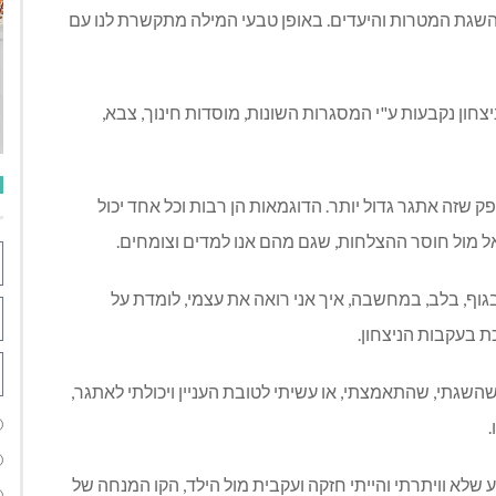
שגת המטרות והיעדים
.
באופן טבעי המילה מתקשרת לנו עם
יצחון נקבעות ע
"
י המסגרות השונות
,
מוסדות חינוך
,
צבא
,
פק שזה אתגר גדול יותר
.
הדוגמאות הן רבות וכל אחד יכול
אל מול חוסר ההצלחות
,
שגם מהם אנו למדים וצומחים
.
גוף
,
בלב
,
במחשבה
,
איך אני רואה את עצמי
,
לומדת על
ת בעקבות הניצחון
.
השגתי
,
שהתאמצתי
,
או עשיתי לטובת העניין ויכולתי לאתגר
,
.
 שלא וויתרתי והייתי חזקה ועקבית מול הילד
,
הקו המנחה של