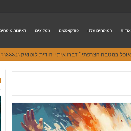
אודות
המומחים שלנו
פודקאסטים
ממליצים
ראיונות מומחים
 במטבח הצרפתי? דברו איתי יהודית לוטואק 054-7388825.