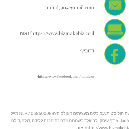
ndud590@gmail.com
https://www.bizmakebiz.co.il/נאוה
דדוביץ/
https://www.facebook.com/ndud590/
מדריכה הכנה ללידה ,דולה -תומכת לידה ויעצת שינה בגישה הוליסטית ,עם כלים מעצימים מעולם הNLP / 0586000889 מייל
ndud5
https://www.facebook.com/ndud590/ דף עיסקי להיוולד בשמחה מדריכת הכנה ללידה ,דולה ,דולה