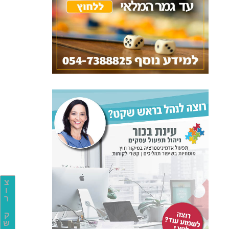
צ
ו
ר
ק
ש