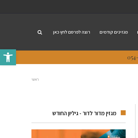
מגזינים קודמים
רוצה לפרסם לחץ כאן
פתח סרגל
ראשי
מגזין מדור לדור - גיליון החודש