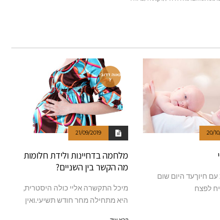
נאוה דדובי
ץ
21/09/2019
20/10
מלחמה בדחיינות ולידת חלומות
מה הקשר בין השניים?
 עם חיוךעד היום שום
מיכל התקשרה אליי כולה היסטרית,
יח לפצח
היא מתחילה מחר חודש תשיעי.ואין
קרא עוד ←