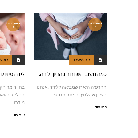
נאוה דדובי
נאוה דדובי
ץ
ץ
/2019
19/08/2019
כמה חשוב השחרור בהריון ולידה.
לידה פיזיולו
ההרפיה היא זו שמביאה ללידה. אנחנו
בחווה מרוחקת
בעידן שהלחץ והמתח מנהלים
החליטו הזואו
מודרני
קרא עוד ←
קרא עוד ←