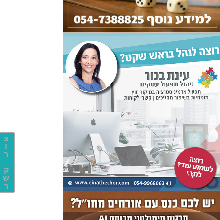
צ
ו
ר
ק
ש
ר