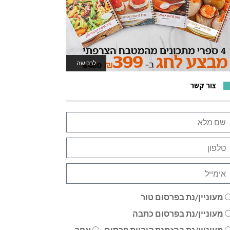
לרכישה
לאתר המשחקים
צור קשר
מעוניין/נת בפרסום טור
מעוניין/נת בפרסום כתבה
מעוניין/נת בהזמנת קוביית פרסום
אחר