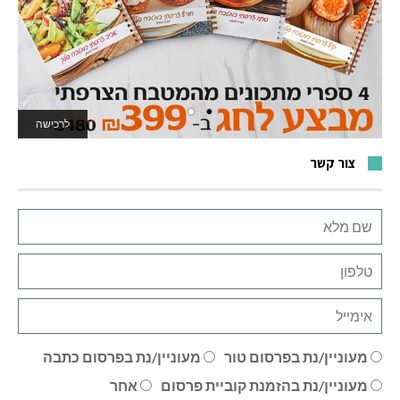
לרכישה
לאתר המשחקים
צור קשר
מעוניין/נת בפרסום טור
מעוניין/נת בפרסום כתבה
מעוניין/נת בהזמנת קוביית פרסום
אחר