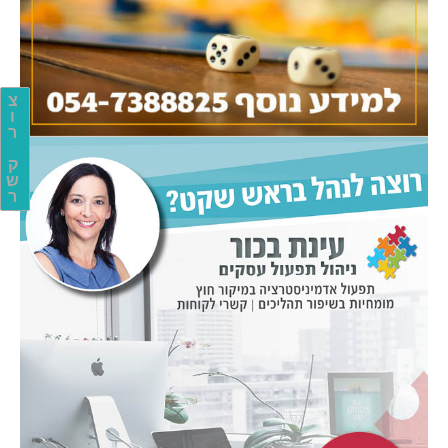
צ
ו
ר
ק
ש
ר