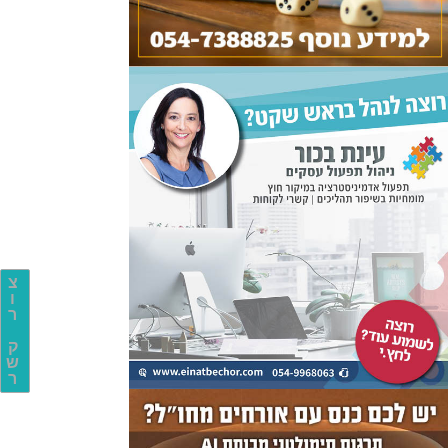
צ
ו
ר
ק
ש
ר