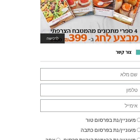
לרכישה
לאתר המשחקים
צור קשר
מעוניין/נת בפרסום טור
מעוניין/נת בפרסום כתבה
מעוניין/נת בהזמנת קוביית פרסום
אחר