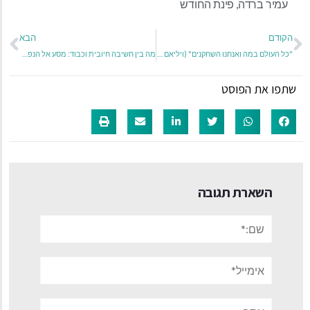
עמיר ברדה
,
פינת החודש
הקודם
הבא
"כל העולם במה ואנחנו השחקנים" (ויליאם שייקספיר)
מה בין חשיבה חיובית וכבוד: מסע אל הנפש האנושית
שתפו את הפוסט
השארת תגובה
שם:*
אימייל*
אתר: