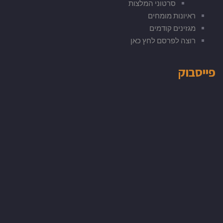
י המלצות
חים
ים
לחץ כאן