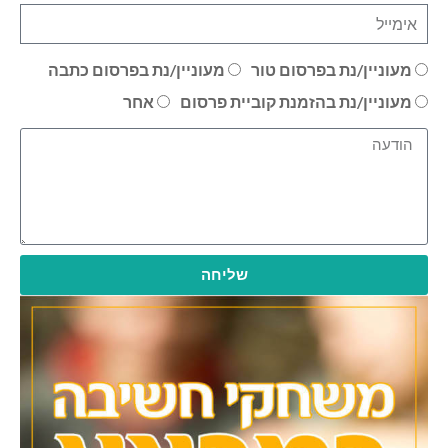
רסום טור
מעוניין/נת בפרסום כתבה
זמנת קוביית פרסום
אחר
שליחה