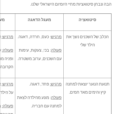
ת מחיי היומיום הישראלי שלנו
.
ה
מעגל הדאגה
מעגל ההשפעה
 נשך את
מרגיש
כעס
חרדה
דאגה
מרגיש
אחריות
הגנה
.
,
:
.
,
,
:
פעולה
בכי
צעקות
עימות
פעולה
עזרה ראשונה לבן
:
,
,
:
עם השכנים
ערוב משטרה
ופניה מהירה למרפאה
.
,
הקרובה
.
את למחנה
מרגיש
פחד
דאגה
מרגיש
אחריות צורך בלהגן
:
.
,
:
 חמים
על הילדה
.
.
פעולה
מונע מהילדה לצאת
:
למחנה עם חבריה
פעולה
בודק אישורי יציאה
:
.