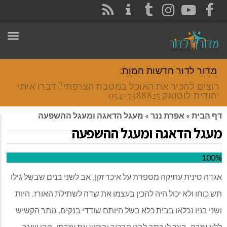
CONTACT
RSS
INSTAG
TUMBLR
YO
תפריט
ות חמות:
ת האוכל במטבח הצרפתי? דברו איתי
נר
»
מעגל הדאגה ומעגל ההשפעה
 ומעגל ההשפעה
מספרת על איכר זקן
אב לשני בנים שבשל גילו
,
היה להכין בעצמו את שדה לשתילת האורז
היות
.
ית כלא בשל היותם שודדי בנקים
נותר הקשיש
,
תב לבנו הבכור וביקש את עזרתו
הבן שיגר