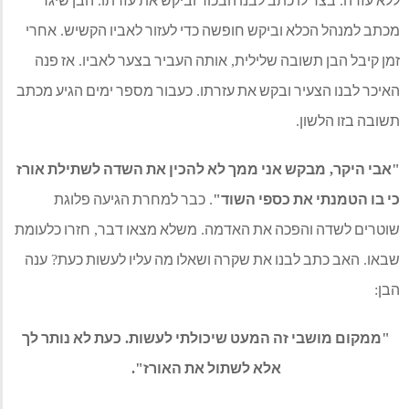
.
וביקש חופשה כדי לעזור לאביו הקשיש
אחרי
.
ה שלילית
אותה העביר בצער לאביו
אז פנה
.
,
ובקש את עזרתו
כעבור מספר ימים הגיע מכתב
.
אני ממך לא להכין את השדה לשתילת אורז
כספי השוד
כבר למחרת הגיעה פלוגת
.
"
כה את האדמה
משלא מצאו דבר
חזרו כלעומת
,
.
ו את שקרה ושאלו מה עליו לעשות כעת
ענה
?
זה המעט שיכולתי לעשות
כעת לא נותר לך
.
אלא לשתול את האורז
".