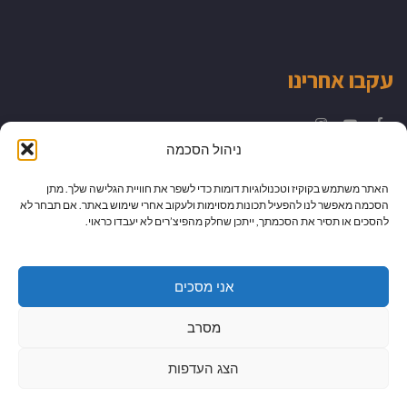
עקבו אחרינו
Instagram
YouTube
Facebook
ניהול הסכמה
האתר משתמש בקוקיז וטכנולוגיות דומות כדי לשפר את חוויית הגלישה שלך. מתן
הסכמה מאפשר לנו להפעיל תכונות מסוימות ולעקוב אחרי שימוש באתר. אם תבחר לא
להסכים או תסיר את הסכמתך, ייתכן שחלק מהפיצ’רים לא יעבדו כראוי.
אני מסכים
מסרב
הצג העדפות
גלילה
מיתוג עיצוב ובניית אתרים