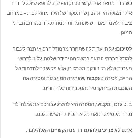
כשהורה מתאר את הקושי בבית
,
הוא זקוק לרופא שיוכל להדהד
את המצוקה הזו ולהבין שהתפקוד של הילד מחוץ לבית
–
במרחב
ציבורי לא מותאם
–
ששונה מהותית מהתפקוד במרחב הביתי
המוגן
.
לסיכום
:
על הוועדות להשתחרר מהמודל הרפואי הצר ולעבור
למודל חברתי הרואה במשפחה יחידה שלמה
.
עלינו לדרוש
מערכת שלא רק בודקת מסמכים
,
אלא מקשיבה ל
הדהוד
של
החיים
,
מכירה ב
עקבות
שהותירה המוגבלות ומסירה את
ה
שכבות
הבירוקרטיות המכבידות על ההורים
.
בייצוג נכון ומקצועי
,
המטרה היא להשיג עבורכם את גמלת ילד
נכה המקסימלית ואת מלוא הזכויות המגיעות לכם
.
אתם
לא
צריכים
להתמודד
עם
הקשיים
האלה
לבד
.