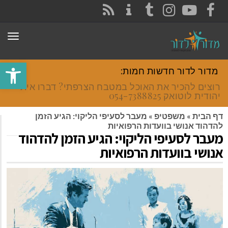
CONTACT
RSS
INSTAGRAM
TUMBLR
YOUTUBE
FACEBOOK
תפר
פתח סרגל
מדור לדור חדשות חמות:
רוצים להכיר את האוכל במטבח הצרפתי? דברו איתי
יהודית לוטואק 054-7388825.
דף הבית
»
משפטיפ
»
מעבר לסעיפי הליקוי: הגיע הזמן
להדהוד אנושי בוועדות הרפואיות
מעבר לסעיפי הליקוי: הגיע הזמן להדהוד
אנושי בוועדות הרפואיות