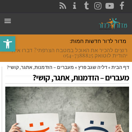
CONTACT
RSS
INSTAGRAM
TUMBLR
YOUTUBE
FACEBOOK
תפר
פתח סרגל
מדור לדור חדשות חמות:
רוצים להכיר את האוכל במטבח הצרפתי? דברו איתי
יהודית לוטואק 054-7388825.
דף הבית
»
דליה שגב פרץ
»
מעברים – הזדמנות, אתגר, קושי?
מעברים – הזדמנות, אתגר, קושי?