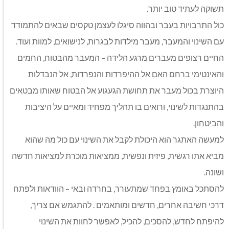
תשוקה לעתיד טוב יותר.
כול התרבויות בעבר ובהווה סיגלו לעצמן טקסים שבאים להתמודד
עם השינוי והמעבר, מעבר מילדות לבגרות, לנישואים, למוות ועוד.
החיים רצופים מעברים מרגע הלידה – המעבר מהבטוח, החמים
והאינטימי ברחם האם אל ההיפרדות והנפרדות, אל הנבדלות
היוצרת בכול מעבר את תחושת הגעגוע אל הבטוח שאותו מבטאים
בהתנגדות לשינוי, ורואים בו תהליך מפחיד ומאיים על היציבות
והביטחון.
למעשה האתגר הוא היכולת לקבל את השינוי עם כול מה שהוא
מביא אתו רגשית, פיזית ונפשית, ממציאות מוכרת למציאות חדשה
ושונה.
להסתכל באומץ בפחד שמתעורר, בחרדה ובאי – הוודאות ולפתח
דרכי חשיבה אחרים, חדשים ומותאמים . להתגמש אם צריך,
להיפתח לחדש, להסכים, להכיל, לאפשר לחוות את השינוי