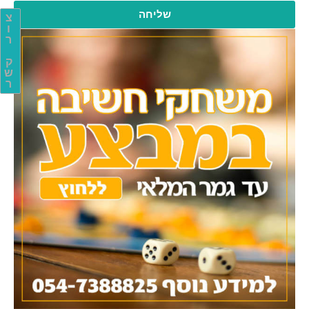
שליחה
צ
ו
ר
ק
ש
ר