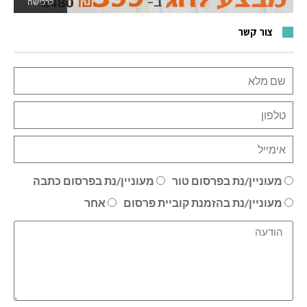
לרכישה
לאתר המשחקים
צור קשר
מעוניין/נת בפרסום טור
מעוניין/נת בפרסום כתבה
מעוניין/נת בהזמנת קוביית פרסום
אחר