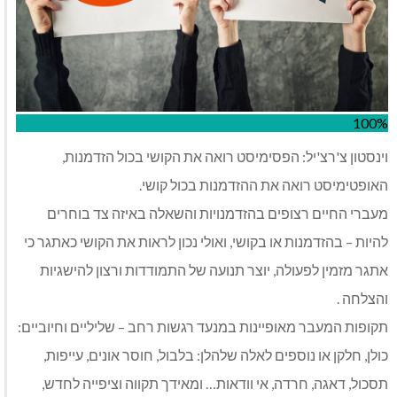
100%
וינסטון צ'רצ'יל: הפסימיסט רואה את הקושי בכול הזדמנות,
האופטימיסט רואה את ההזדמנות בכול קושי.
מעברי החיים רצופים בהזדמנויות והשאלה באיזה צד בוחרים
להיות – בהזדמנות או בקושי, ואולי נכון לראות את הקושי כאתגר כי
אתגר מזמין לפעולה, יוצר תנועה של התמודדות ורצון להישגיות
והצלחה .
תקופות המעבר מאופיינות במנעד רגשות רחב – שליליים וחיוביים:
כולן, חלקן או נוספים לאלה שלהלן: בלבול, חוסר אונים, עייפות,
תסכול, דאגה, חרדה, אי וודאות… ומאידך תקווה וציפייה לחדש,