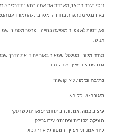
ננסי, נערה בת 15, מאבדת את אמה בתאונת דר
בעוד ננסי מסתגרת בחדרה ומסרבת להתמודד עם המצי
ואז, דמות לא צפויה מופיעה בחייה – פרפר מסתורי שמובי
אנושי.
מחזה מקורי ומטלטל, שמאיר באור ייחודי את הדרך שב
גם כשנראה שאין בשביל מה.
כתיבה ובימוי:
ליאו קושניר
תאורה:
שי סקיבא
עיצוב במה, אמנות רב תחומית:
ואדים קשרסקי
מוזיקה מקורית ופסנתר
:
עידו גרילק
ליווי אמנותי ויעוץ דרמטורגי
:
אירית סוקי