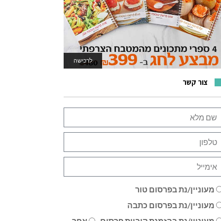
לרכישה
לאתר המשחקים
צור קשר
מעוניין/נת בפרסום טור
מעוניין/נת בפרסום כתבה
מעוניין/נת בהזמנת קוביית פרסום
אחר