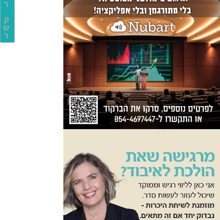
ר
ק
ש
ר