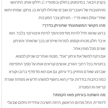
בקניון הבאר, בסינמטק בחולון ובסטודיו C, חילקו אותו, התרגשו
מהתגובות של העוברים ושבים שהחלו לקרוא בו, צחקו, שמחו וחשו
שפרי עמלן נשא פרי! – העיתון צבר המון כוח.
מהו הקושי המשמעותי שחוויתן בדרך?
ברגע שהוא חדל להיות מודפס והפך להיות אינטרנטי בלבד, הוא
איבד חלק מכוחו וקסמו, למרות שיתרונו בכך שהאתר והעיתון
שונים מכל מגזין אחר.
אם ניקח למשל את עיתון "את", מנטה ואחרים שניתן למצוא
בחנויות בכל רחבי הארץ, אנשים קוראים אותו על סמך התפיסה
שברגע שאדם מחזיק ביד עיתון, גם אם הוא מדפדף ברובו וקורא
כמה כתבות בודדות, עדיין הוא נחשף למשהו חדש או מפתח שגרת
קריאה וזו המטרה.
מה השתנה בעיתון מאז הקמתו?
ליהודית, החל מהיום הראשון, היתה חשיבה עתידית וחלום שבעלי