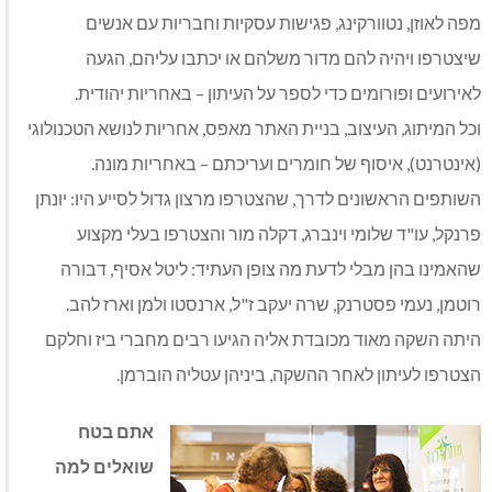
מפה לאוזן, נטוורקינג, פגישות עסקיות וחבריות עם אנשים
שיצטרפו ויהיה להם מדור משלהם או יכתבו עליהם, הגעה
לאירועים ופורומים כדי לספר על העיתון – באחריות יהודית.
וכל המיתוג, העיצוב, בניית האתר מאפס, אחריות לנושא הטכנולוגי
(אינטרנט), איסוף של חומרים ועריכתם – באחריות מונה.
השותפים הראשונים לדרך, שהצטרפו מרצון גדול לסייע היו: יונתן
פרנקל, עו"ד שלומי וינברג, דקלה מור והצטרפו בעלי מקצוע
שהאמינו בהן מבלי לדעת מה צופן העתיד: ליטל אסיף, דבורה
רוטמן, נעמי פסטרנק, שרה יעקב ז"ל, ארנסטו ולמן וארז להב.
היתה השקה מאוד מכובדת אליה הגיעו רבים מחברי ביז וחלקם
הצטרפו לעיתון לאחר ההשקה, ביניהן עטליה הוברמן.
אתם בטח
שואלים למה