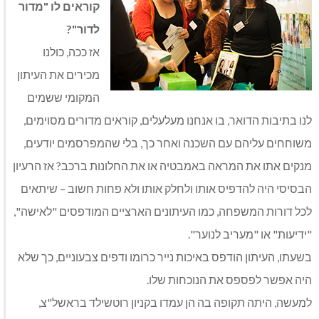
קוראים לו "מדור
לדור"?
אז ככה, כולנו
מכירים את העיתון
המקומי ששמים
לנו בתיבות הדואר, בו אנחנו מעלעלים, קוראים מדורים מסוימים,
משוחחים עליהם עם השכנה ואחר כך, בלי שהמפרסמים יודעים,
מנקים אתו את המראה באמבטיה או את החלונות ברכב? אז הרעיון
הבסיסי היה להדפיס אותו ולחלק אותו ולא פחות חשוב – שיתאים
לכל דורות המשפחה, כמו העיתונים הארציים המודפסים "לאישה",
"ידיעות" או "מעריב לנוער".
בשעתו, העיתון הודפס באיכות נייר כרומו ודפים צבעוניים, כך שלא
היה אפשר לפספס את הנוכחות שלו.
למעשה, היתה תקופה בה הן עמדו בקניון רוטשילד בראשל"צ,