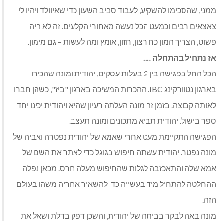
ממני, שהסכימו להשקיע, לעבוד סביב השעון כדי שאיוולד ויהיו לי
צאצאים רבים וכמעט הכל נעשה מאחורי הקלעים. זה לא היה
פשוט, הצריך המון כח רצון, חזון, אומץ ומה לעשות – גם מימון.
אז נתחיל בהתחלה ….
הכל החל בפגישה בין 2 בעלות עסקים, יהודית ומונה שהכירו
בארגון נטוורקינג IBC. ההכרות המשיכה בארגון "ביז", כשהן חברו
לאותה קבוצה. בזמן זה מונה העלתה רעיון שהיא ויהודית יכינו יחד
ספר בישול. יהודית תביא מתכונים ומונה תעצב.
הפגישה התקיימת מעט אחרי שאמא של יהודית נפטרה ואביה של
מונה נפטר. יהודית עשתה חיפוש בגוגל כדי לאתר את השם של
אמא שלה והתאכזבה לגלות שהחיפוש מעלה חרס. מכאן נפלה
ההחלטה להתחיל מיד בעשייה כדי להשאיר אחריה משהו בעולם
הזה.
מונה באה לבקר בביתה של יהודית, והשכן דפק בדלת ושאל את