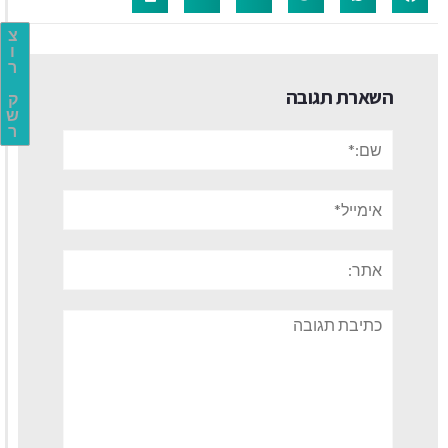
צ
ו
ר
השארת תגובה
ק
ש
ר
שם:*
אימייל*
אתר:
תגובה