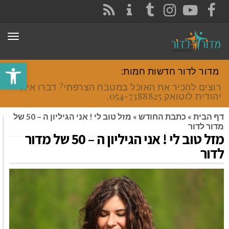
CONTACT
RSS
INSTAGRAM
TUMBLR
YOUTUBE
FACEBOOK
תפר
פתח סרגל
מדור לדור חדשות חמות:
רוצים להכיר את האוכל במטבח הצרפתי? דברו איתי
יהודית לוטואק 054-7388825.
דף הבית
»
כתבת החודש
»
מזל טוב לי ! אני הגיליון ה – 50 של
מדור לדור
מזל טוב לי ! אני הגיליון ה – 50 של מדור
לדור