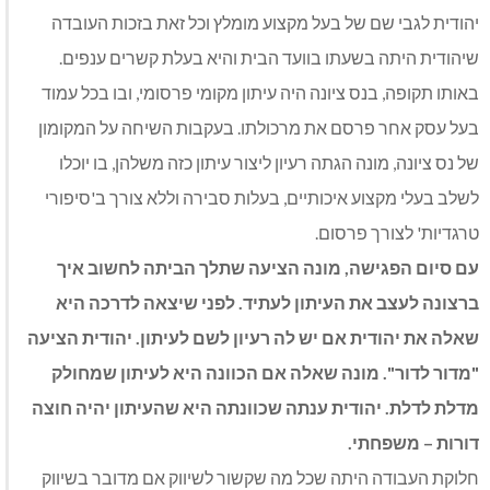
יהודית לגבי שם של בעל מקצוע מומלץ וכל זאת בזכות העובדה
שיהודית היתה בשעתו בוועד הבית והיא בעלת קשרים ענפים.
באותו תקופה, בנס ציונה היה עיתון מקומי פרסומי, ובו בכל עמוד
בעל עסק אחר פרסם את מרכולתו. בעקבות השיחה על המקומון
של נס ציונה, מונה הגתה רעיון ליצור עיתון כזה משלהן, בו יוכלו
לשלב בעלי מקצוע איכותיים, בעלות סבירה וללא צורך ב'סיפורי
טרגדיות' לצורך פרסום.
עם סיום הפגישה, מונה הציעה שתלך הביתה לחשוב איך
ברצונה לעצב את העיתון לעתיד. לפני שיצאה לדרכה היא
שאלה את יהודית אם יש לה רעיון לשם לעיתון. יהודית הציעה
"מדור לדור". מונה שאלה אם הכוונה היא לעיתון שמחולק
מדלת לדלת. יהודית ענתה שכוונתה היא שהעיתון יהיה חוצה
דורות – משפחתי.
חלוקת העבודה היתה שכל מה שקשור לשיווק אם מדובר בשיווק