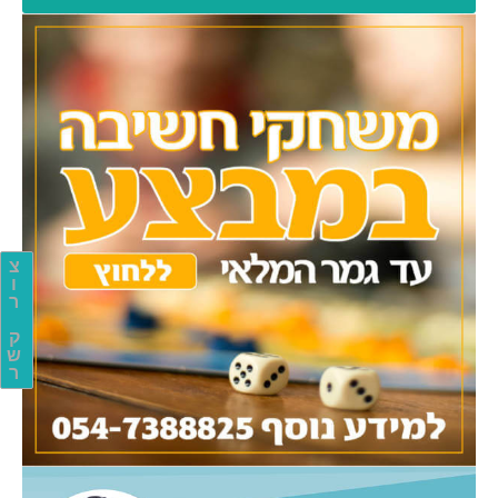
צ
ו
ר
ק
ש
ר