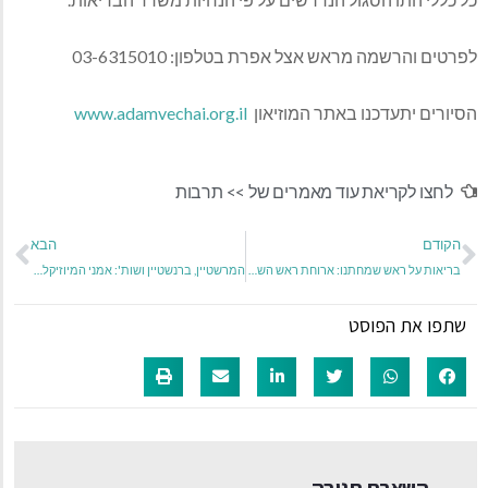
לפרטים והרשמה מראש אצל אפרת בטלפון: 03-6315010
הסיורים יתעדכנו באתר המוזיאון
www.adamvechai.org.il
לחצו לקריאת עוד מאמרים של >>
תרבות
הקודם
הבא
בריאות על ראש שמחתנו: ארוחת ראש השנה בריאה
המרשטיין, ברנשטיין ושות': אמני המיוזיקלס הגדולים ויצירתם
שתפו את הפוסט
השארת תגובה