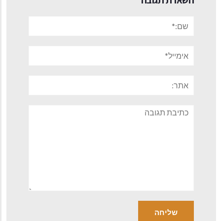
שם:*
אימייל*
אתר:
תגובה