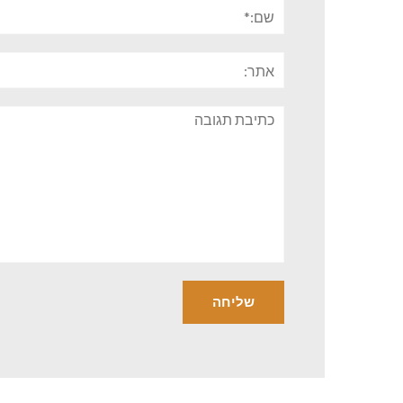
שם:*
אתר:
תגובה