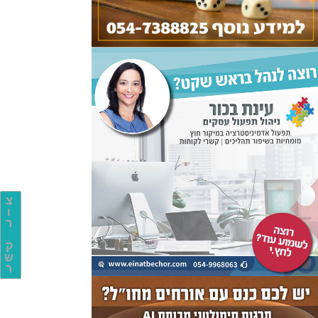
צ
ו
ר
ק
ש
ר