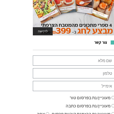
לרכישה
לאתר המשחקים
צור קשר
מעוניין/נת בפרסום טור
מעוניין/נת בפרסום כתבה
מעוניין/נת בהזמנת קוביית פרסום
אחר