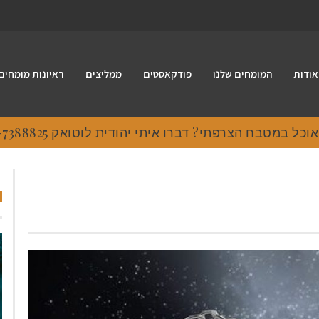
אודות
המומחים שלנו
פודקאסטים
ממליצים
ראיונות מומחים
 במטבח הצרפתי? דברו איתי יהודית לוטואק 054-7388825.