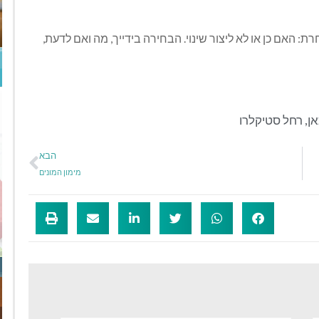
רת: האם כן או לא ליצור שינוי. הבחירה בידייך, מה ואם לדעת,
אן
,
רחל סטיקלרו
הבא
מימון המונים