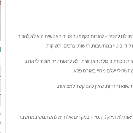
ולת להכיר – להודות בקיומו. הנטייה האנושית היא לא להכיר
 לידי ביטוי במחשבות, רגשות, צרכים ותשוקות.
זה מדהים אותי בכל פעם מחדש, בתהליכי אימון NLP להיות נוכחת ביכולת האנושית "לא לראות". זה מזכיר לי את 3
שהשלילי יעלם מחיי באורח פלא.
שווא וחרדות, שאין להם קשר למציאות.
יאות לא תיזוק? הנטייה במקרים אלו היא להשתמש במחשבה