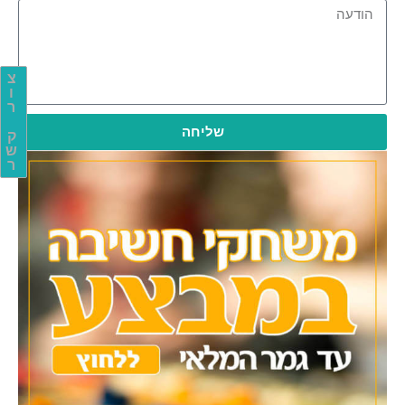
צ
ו
ר
שליחה
ק
ש
ר