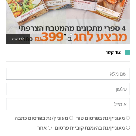
לרכישה
לאתר המשחקים
צור קשר
מעוניין/נת בפרסום טור
מעוניין/נת בפרסום כתבה
מעוניין/נת בהזמנת קוביית פרסום
אחר