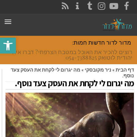
CONTACT
RSS
INSTAGRAM
TUMBLR
YOUTUBE
FACEBOOK
תפר
פתח סרגל
מדור לדור חדשות חמות:
רוצים להכיר את האוכל במטבח הצרפתי? דברו איתי
יהודית לוטואק 054-7388825.
דף הבית
»
ניר מקובסקי
»
מה יגרום לי לקחת את העסק צעד
נוסף.
מה יגרום לי לקחת את העסק צעד נוסף.