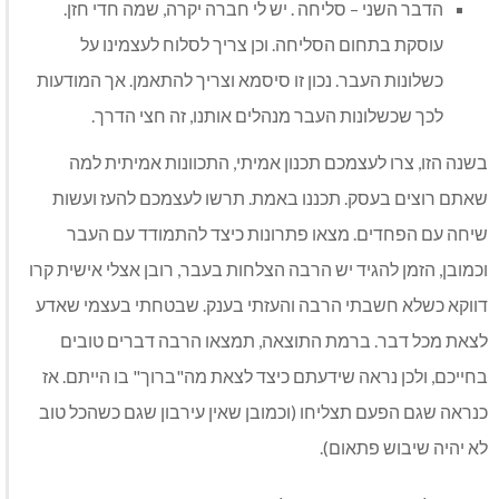
הדבר השני – סליחה . יש לי חברה יקרה, שמה חדי חזן.
עוסקת בתחום הסליחה. וכן צריך לסלוח לעצמינו על
כשלונות העבר. נכון זו סיסמא וצריך להתאמן. אך המודעות
לכך שכשלונות העבר מנהלים אותנו, זה חצי הדרך.
בשנה הזו, צרו לעצמכם תכנון אמיתי, התכוונות אמיתית למה
שאתם רוצים בעסק. תכננו באמת. תרשו לעצמכם להעז ועשות
שיחה עם הפחדים. מצאו פתרונות כיצד להתמודד עם העבר
וכמובן, הזמן להגיד יש הרבה הצלחות בעבר, רובן אצלי אישית קרו
דווקא כשלא חשבתי הרבה והעזתי בענק. שבטחתי בעצמי שאדע
לצאת מכל דבר. ברמת התוצאה, תמצאו הרבה דברים טובים
בחייכם, ולכן נראה שידעתם כיצד לצאת מה"ברוך" בו הייתם. אז
כנראה שגם הפעם תצליחו (וכמובן שאין עירבון שגם כשהכל טוב
לא יהיה שיבוש פתאום).