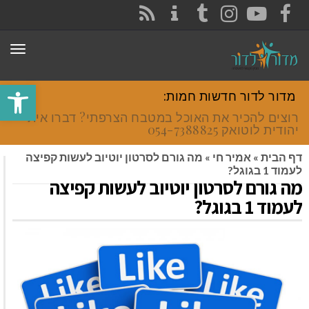
CONTACT
RSS
INSTAGRAM
TUMBLR
YOUTUBE
FACEBOOK
תפר
פתח סרגל
מדור לדור חדשות חמות:
רוצים להכיר את האוכל במטבח הצרפתי? דברו איתי
יהודית לוטואק 054-7388825.
דף הבית
»
אמיר חי
»
מה גורם לסרטון יוטיוב לעשות קפיצה
לעמוד 1 בגוגל?
מה גורם לסרטון יוטיוב לעשות קפיצה
לעמוד 1 בגוגל?