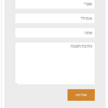
שם:*
אימייל*
אתר:
תגובה