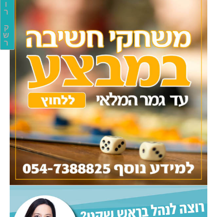
ו
ר
ק
ש
ר