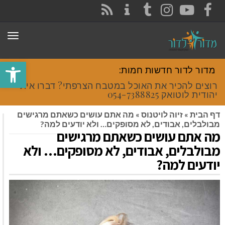
CONTACT
RSS
INSTAGRAM
TUMBLR
YOUTUBE
FACEBOOK
תפר
פתח סרגל
מדור לדור חדשות חמות:
רוצים להכיר את האוכל במטבח הצרפתי? דברו איתי
יהודית לוטואק 054-7388825.
דף הבית
»
זיוה לויטנוס
»
מה אתם עושים כשאתם מרגישים
מבולבלים, אבודים, לא מסופקים… ולא יודעים למה?
מה אתם עושים כשאתם מרגישים
מבולבלים, אבודים, לא מסופקים… ולא
יודעים למה?