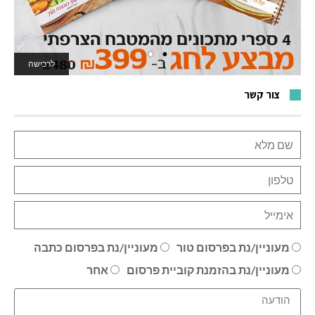
לרכישה
לאתר המשחקים
צור קשר
מעוניין/נת בפרסום טור
מעוניין/נת בפרסום כתבה
מעוניין/נת בהזמנת קוביית פרסום
אחר