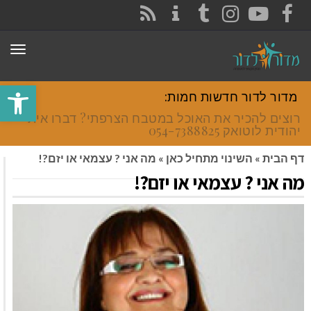
CONTACT
RSS
INSTAGRAM
TUMBLR
YOUTUBE
FACEBOOK
תפר
פתח סרגל
מדור לדור חדשות חמות:
רוצים להכיר את האוכל במטבח הצרפתי? דברו איתי
יהודית לוטואק 054-7388825.
דף הבית
»
השינוי מתחיל כאן
»
מה אני ? עצמאי או יזם?!
מה אני ? עצמאי או יזם?!