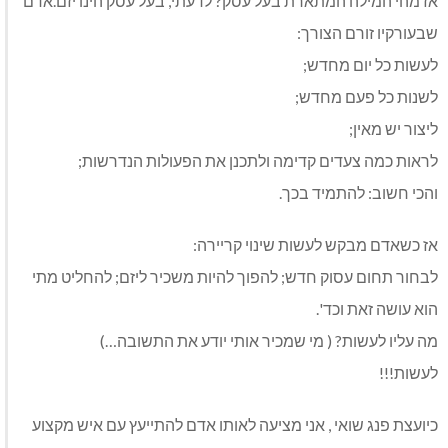
אז מהי המילה המתארת בעל עסק? לדעתי, בעל עסק הינו יזם.אדם
שבעורקיו זורם הצורך:
לעשות כל יום מחדש;
לשנות כל פעם מחדש;
ליצור יש מאין;
לראות כמה צעדים קדימה ולתכנן את הפעולות הנדרשות;
והכי חשוב: להתמיד בכך.
אז כשאדם מבקש לעשות שינוי קריירה:
לבחור תחום עסוק חדש; להפוך להיות משכיר ליזם; להחליט מתי
הוא עושה זאת וכד'.
מה עליו לעשות? ( מי שמכיר אותי יודע את התשובה…)
לעשות!!!
כיועצת פנג שואי , אני מציעה לאותו אדם להתייעץ עם איש מקצוע