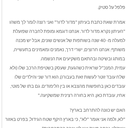
פלפל על סטיק.
אמרת שאת כתבת בעיתון "מדור לדור" ואני רוצה לומר לך משהו
"העיתון נקרא מדור לדור. אנחנו דוגמא ומופת לחברה שפועלת
למעלה מ- 40 שנה בשותפות של אנשים שונים, אבל יש מכנה
משותף: אנחנו חרוצים, ישרי דרך, נאמנים ומאמינים בתעשייה,
במותג ובשיטה ובהתאם משקיעים את הנשמה.
עמית, המנכ"ל שראית כשהגעת, שעסק בשטיפת הרכב שלו (ולא
שלח עובד זוטר לעשות זאת בעבורו), הוא דור שני והילדים שלו
עובדים כאן בחופשות מהצבא או בין הלימודים. גם בתו של מוטי,
אחיו, עובדת כאן. היא בחורה רצינית שמשקיעה."
האם יש כוונה להתרחב בארץ?
"לא, ולמה אני אומר "לא", כי בארץ היקף שטח הגידול, בפרט באזור