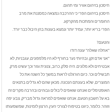
חיסכון בזיהום אוויר ומי תהום.
חיסכון בזיהום הפרי כי ההרכבה נמצאה כמסננת את מרב
החומרים והמתכות מהקרקע.
הפרי בריא יותר, עמיד יותר ונמצא בעונות בהן היבול כבר יורד.
והטעם?
"אחלה שאלה" עונה דודו
"אני אדם זקן, ובהיותי נער בחורף לא היו מלפפונים, עגבניות, לא
אבטיחים ולא מלונים. היה סלק, כרוב, צנונית וגזר וכך עשינו מרק,
תבשילים וכו'. כיום הורגלנו לראות במשך כל השנה את כל
המוצרים, שלא בעונתם הנכונה. מכאן שהם לא גדלים בתנאים
האופטימליים ואנחנו שואפים ליבולים גבוהים ובהרבה מקרים זה
בא על חשבון הטעם. אנחנו שואפים למראה גדול מבריק, צבע יפה
וזוהר. כלומר, כיוונו בטיפוח לצורכי העין, הרצון לזמינות, שמשמעותו