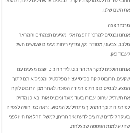
ההובי שרוצה לעצמו קצת ירקות, תבלינים או שתילים לגינה, תמצאו
את השם שלנו.
מרכז הפצה
אנחנו נכנסים למרכז ההפצה אליו מגיעים הצמחים והמראה
מלבב, צבעוני, מסודר, נקי, ומדיף ריחות נעימים שעושים חשק
לעבוד כאן.
אנחנו הולכים לבקר את הרובוט. ליד הרובוט ישנם מצעים עם
שקעים. הרובוט לוקח בסיסי עציץ מפלסטיק ומכניס אותם לתוך
המצע. לבסיסים צורת פירמידה הפוכה. לאחר מכן הרובוט לוקח
את השתיל, שהוכן עבורו בעוד מועד ומכניס אותו באופן מדויק
לפירמידות וכך התהליך מתחיל על המסוע. נראה כמו חוויה לצפייה
בעיקר לילדים שרוצים לדעת איך הריחן, למשל, החל את חייו לפני
שהגיע למנת הפסטה שבצלחת.