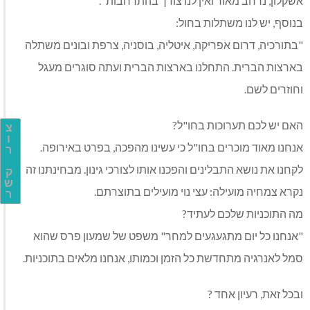
אשקלון, נרחב מאוד ואין לנו צורך בהתרחבות".
בנוסף, יש לנו משתלות בחול:
"בתורכיה, דרום אפריקה, איטליה, בוסניה, צרפת ובונים משתלה
בארצות הברית. התחלנו בארצות הברית ועתה סוגרים מעגל
וחוזרים לשם.
האם יש לכם תערוכות בחו"ל?
צ
ו
אנחנו מאוד מוכרים בחו"ל כי עשינו מהפכה, בפרט באירופה.
ר
לקחנו את נושא התבלינים והפכנו אותו לצורכי גינון. מבחינתנו זה
ק
ש
נקרא צמחיה מועילה: עצי נוי מועילים בתוצרתם.
ר
מה התוכניות שלכם לעתיד?
"אנחנו כל יום מתגעגעים למחר" משפט של שמעון פרס שהוא
סמל לאנרגיה מתחדשת כל הזמן וכמותו, אנחנו מלאים בתוכניות.
ובכל זאת, רעיון אחד ?