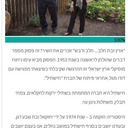
100%
"ארץ זבת חלב… חלב ודבש" זוכרים את השיר? זה פסוק מספר
דברים שהולחן לראשונה בשנת 1952. הפסוק מביא עימו ניחוח
מוסיקלי ארץ ישראלי וזו ההרגשה שקיבלתי כשיצאתי מפגישה עם
דודו מגל, אחראי פיתוח של חברת "חישתיל".
חישתיל היא חברה המתמחה בשתילי ירקות לחקלאים, צמחי
תבלין, משתלות גינון ונוי.
היסטוריה: הוקמה ב – שנת 1974 על ידי יחזקאל ובת שבע דגן,
ובעודנו יושבים בסניף חישתיל במושב נחלים, אנו בעצם יושבים