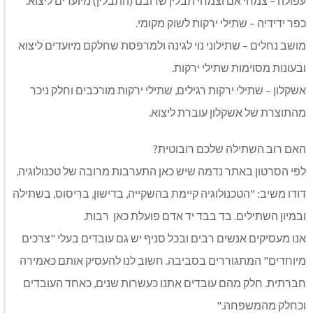
עפולה – צמחי אם וצמחי תבלין שרובם (התבלין) מיועדים ליצוא.
כפר ידידיה – שתילי ירקות לשוק מקומי.
מושב נחלים – שתילוני נוי לגינה ולמרפסת שחלקם מיועדים ליצוא
ובעונות מסוימות שתילי ירקות.
אשקלון – שתילי ירקות רגילים, שתילי ירקות מורכבים וחלק ניכר
מהתוצרת של אשקלון עוברת ליצוא.
האם רוב השתילה שלכם רובוטית?
לפי הסרטון באתר נדמה שיש כאן התערבות מרובה של טכנולוגיה,
דודו משיב: "הטכנולוגיה קיימת בהשקייה, בדישון, בריסוס, בשתילה
ובמיון השתילים. בד בבד יד אדם פועלת כאן רבות.
אנו מעסיקים אנשים רבים ובכל סניף יש גם עובדים בעלי "צרכים
מיוחדים" המתגוררים בסביבה. חשוב לנו להעסיק אותם כאמירה
חברתית. חלק מהם עובדים אתנו כעשרות שנים, כאחד העובדים
וכחלק מהמשפחה."