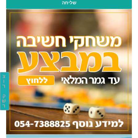
שליחה
צ
ו
ר
ק
ש
ר