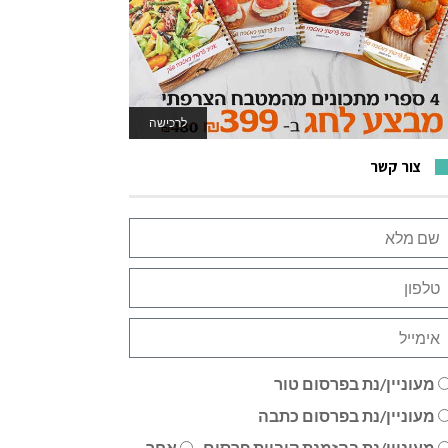
לרכישה
לאתר המשחקים
צור קשר
מעוניין/נת בפרסום טור
מעוניין/נת בפרסום כתבה
מעוניין/נת בהזמנת קוביית פרסום
אחר