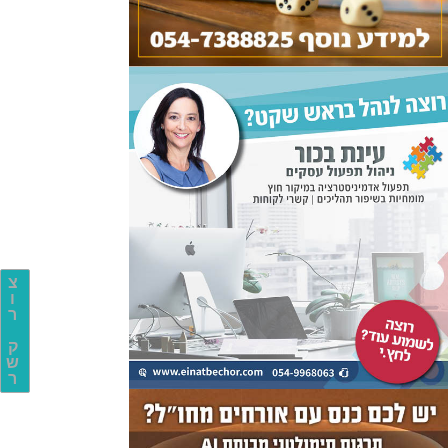
צ
ו
ר
ק
ש
ר