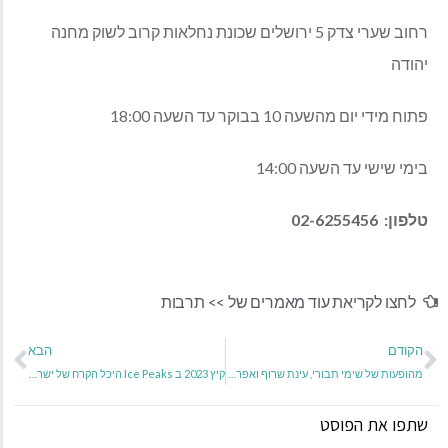
רחוב שערי צדק 5 ירושלים שכונת נחלאות קרוב לשוק מחנה
יהודה
פתוח מידי יום מהשעה 10 בבוקר עד השעה 18:00
בימי שישי עד השעה 14:00
טלפון:
02-6255456
לחצו לקריאת עוד מאמרים של >>
תרבות
הקודם
הבא
מהופעות של שימי תבורי, עינת שרוף ואפרים שמיר ועד לחגיגות לכל המשפחה ביערות: קק"ל מזמינה את הציבור הרחב לשלל אירועי קיץ ברחבי הארץ
קיץ 2023 ב Ice Peaks היכל הקרח של ישראל
שתפו את הפוסט