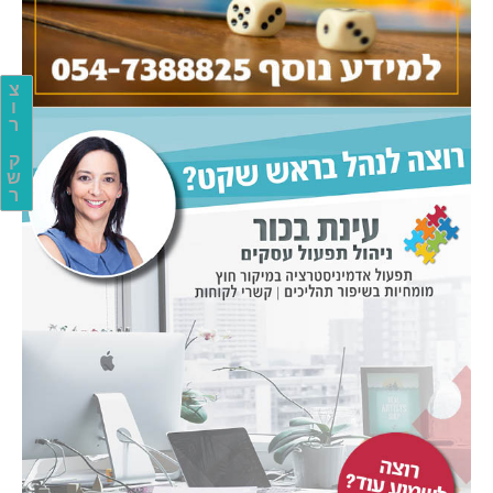
צ
ו
ר
ק
ש
ר