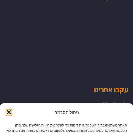
עקבו אחרינו
Instagram
YouTube
Facebook
ניהול הסכמה
האתר משתמש בקוקיז וטכנולוגיות דומות כדי לשפר את חוויית הגלישה שלך. מתן
הסכמה מאפשר לנו להפעיל תכונות מסוימות ולעקוב אחרי שימוש באתר. אם תבחר לא