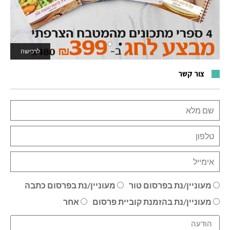
לרכישה
לאתר המשחקים
צור קשר
מעוניין/נת בפרסום טור
מעוניין/נת בפרסום כתבה
מעוניין/נת בהזמנת קוביית פרסום
אחר