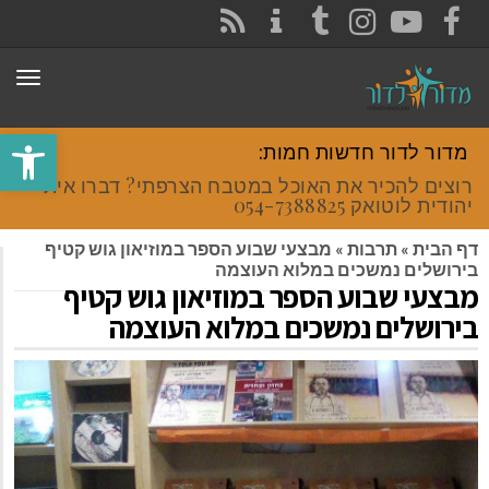
CONTACT
RSS
INSTAGRAM
TUMBLR
YOUTUBE
FACEBOOK
תפר
פתח סרגל
מדור לדור חדשות חמות:
רוצים להכיר את האוכל במטבח הצרפתי? דברו איתי
יהודית לוטואק 054-7388825.
דף הבית
»
תרבות
»
מבצעי שבוע הספר במוזיאון גוש קטיף
בירושלים נמשכים במלוא העוצמה
מבצעי שבוע הספר במוזיאון גוש קטיף
בירושלים נמשכים במלוא העוצמה