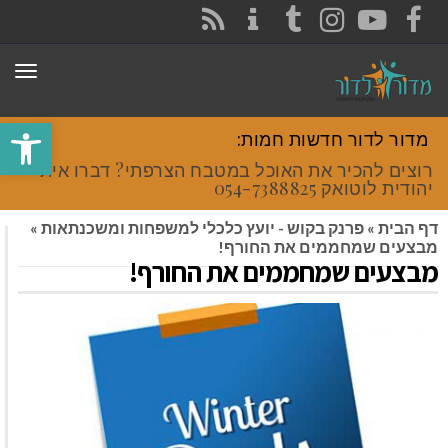
CONTACT
RSS
INSTAGRAM
TUMBLR
YOUTUBE
FACEBOOK
תפר
פתח סרגל
מדור לדור חדשות חמות:
רוצים להכיר את האוכל במטבח הצרפתי? דברו איתי
יהודית לוטואק 054-7388825.
דף הבית
»
פרנק בקוש - יועץ כלכלי למשפחות ומשכנתאות
»
מבצעים שמחממים את החורף!
מבצעים שמחממים את החורף!