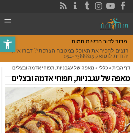
CONTACT
RSS
INSTAGRAM
TUMBLR
YOUTUBE
FACEBOOK
תפר
פתח סרגל
מדור לדור חדשות חמות:
רוצים להכיר את האוכל במטבח הצרפתי? דברו איתי
יהודית לוטואק 054-7388825.
דף הבית
»
כללי
»
מאפה של עגבניות, תפוחי אדמה ובצלים
מאפה של עגבניות, תפוחי אדמה ובצלים