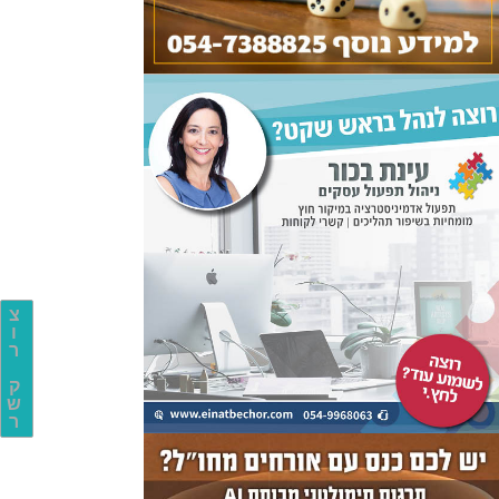
צ
ו
ר
ק
ש
ר