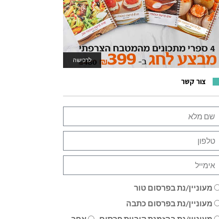
לרכישה
לאתר המשחקים
צור קשר
מעוניין/נת בפרסום טור
מעוניין/נת בפרסום כתבה
מעוניין/נת בהזמנת קוביית פרסום
אחר