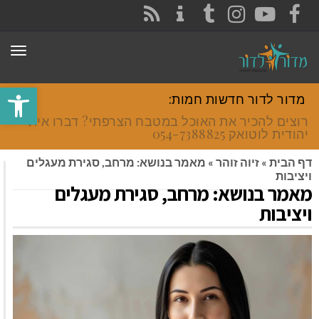
CONTACT
RSS
INSTAGRAM
TUMBLR
YOUTUBE
FACEBOOK
תפר
פתח סרגל
מדור לדור חדשות חמות:
רוצים להכיר את האוכל במטבח הצרפתי? דברו איתי
יהודית לוטואק 054-7388825.
דף הבית
»
זיוה זוהר
»
מאמר בנושא: מרחב, סגירת מעגלים
ויציבות
מאמר בנושא: מרחב, סגירת מעגלים
ויציבות