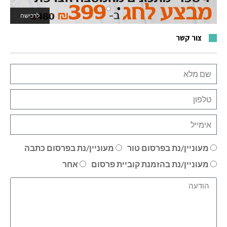
לרכישה
לאתר המשחקים
צור קשר
מעוניין/נת בפרסום טור
מעוניין/נת בפרסום כתבה
מעוניין/נת בהזמנת קוביית פרסום
אחר