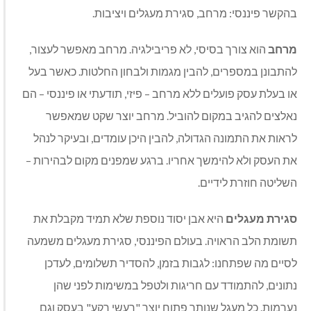
בהקשר פיננסי: מרחב, סגירת מעגלים ויציבות.
מרחב
הוא צורך בסיסי, לא פריבילגיה. מרחב מאפשר לעצור,
להתבונן במספרים, להבין מגמות ולבחון החלטות. כאשר בעל
או בעלת עסק פועלים ללא מרחב – פיזי, תודעתי או פיננסי – הם
נאלצים להגיב במקום להוביל. מרחב יוצר שקט שמאפשר
לראות את התמונה הגדולה, להבין היכן עומדים, ובעיקר לנהל
את העסק ולא להימשך אחריו. ברגע שמפנים מקום לבהירות –
השליטה חוזרת לידיים.
סגירת מעגלים
היא אבן יסוד נוספת שלא תמיד מקבלת את
תשומת הלב הראויה. בעולם הפיננסי, סגירת מעגלים משמעה
לסיים מה שפתחנו: לגבות בזמן, להסדיר תשלומים, לעדכן
נתונים, להתמודד עם חריגות ולטפל במשימות לפני שהן
נערמות. כל מעגל שנותר פתוח יוצר "רעשי רקע" בעסק וגם