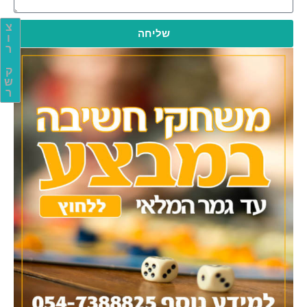
צ
שליחה
ו
ר
ק
ש
ר