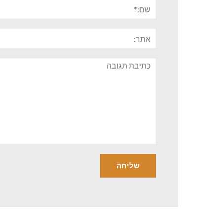
שם:*
אתר:
תגובה