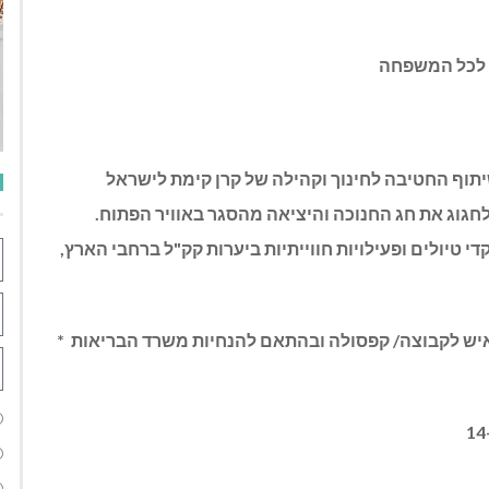
ת לכל המשפחה
יתוף החטיבה לחינוך וקהילה של קרן קימת לישראל
חגוג את חג החנוכה והיציאה מהסגר באוויר הפתוח
.
י טיולים ופעילויות חווייתיות ביערות קק"ל ברחבי הארץ,
רות טיולים מודרכים מהצפון ועד הדרום * עד 20 איש לקבוצה/ קפסולה ובהתאם להנחיות משרד הבריאות *