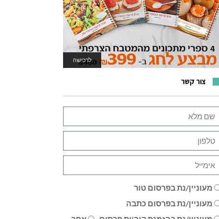
לרכישה
לאתר המשחקים
צור קשר
מעוניין/נת בפרסום טור
מעוניין/נת בפרסום כתבה
מעוניין/נת בהזמנת קוביית פרסום
אחר