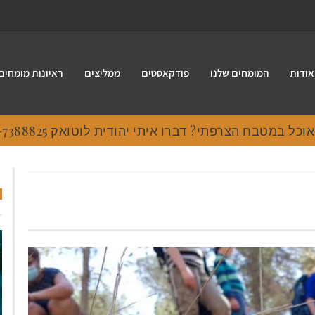
אודות
המומחים שלנו
פודקאסטים
ממליצים
ראיונות מומחים
 במטבח הצרפתי? דברו איתי יהודית לוטואק 054-7388825.