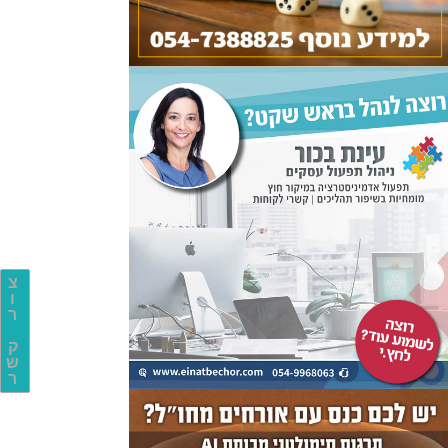
צ
ו
ר
ק
ש
ר