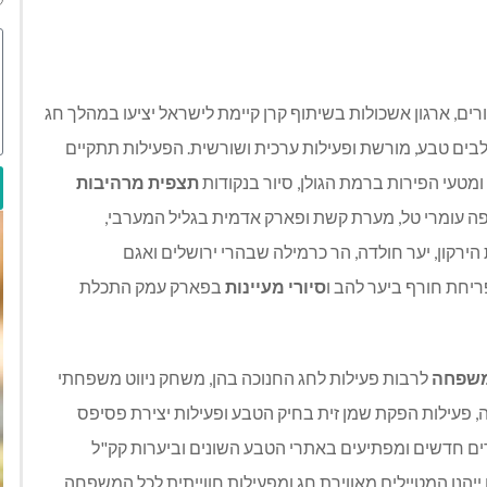
ם, ארגון אשכולות בשיתוף קרן קיימת לישראל יציעו במהלך חג
בים טבע, מורשת ופעילות ערכית ושורשית. הפעילות תתקיים
תצפית מרהיבות
פה עומרי טל, מערת קשת ופארק אדמית בגליל המערבי,
ירקון, יער חולדה, הר כרמילה שבהרי ירושלים ואגם
ריחת חורף ביער להב ו
סיורי מעיינות
בפארק עמק התכלת
המשפחה
לרבות פעילות לחג החנוכה בהן, משחק ניווט משפחתי
 פעילות הפקת שמן זית בחיק הטבע ופעילות יצירת פסיפס
דדים חדשים ומפתיעים באתרי הטבע השונים וביערות קק"ל
ייהנו המטיילים מאווירת חג ומפעילות חווייתית לכל המשפחה.