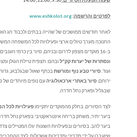
לפרטים והרשמה
:
www.eshkolot.org
לאחר חודשים ממושכים של שהייה בבתים ולכבוד חג האורי
החנוכה מערך טיולים ארצי ופעילויות לכל המשפחה המשל
ב-16 מוקדים מצפון לדרום ובניהם, סיור בין כרמי הענבים ומטעי הפירות ברמת הגולן, סיור בנקודות
ונסתרות של יערות קק"ל
ובהם: תצפית טיילת הגולן ומצ
ועוד.
סיורי טבע נוף ומורשת
בכתף שאול שבגלבוע, גדות ה
ירוחם.
סיור באתרי ארכאולוגיה
עם נופים מיוחדים של פ
שבגליל ופארק נחל חדרה.
לצד הסיורים, בחלק מהמוקדים יתקיימו
פעילויות לכל 
ביער יתיר, משחק בריחה אינטראקטיבי בפארק נחל חדרה,
ביער להב. בסיורים ובפעילויות השונות יגלו המטיילים צ
שיועברו על ידי מדריכי ומדריכות אשכולות. לצד ההסברים 