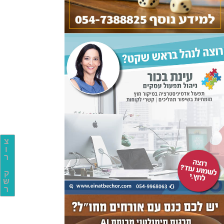
צ
ו
ר
ק
ש
ר