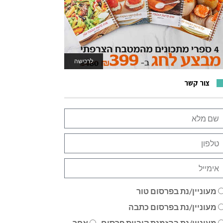
לרכישה
לאתר המשחקים
צור קשר
מעוניין/נת בפרסום טור
מעוניין/נת בפרסום כתבה
מעוניין/נת בהזמנת קוביית פרסום
אחר