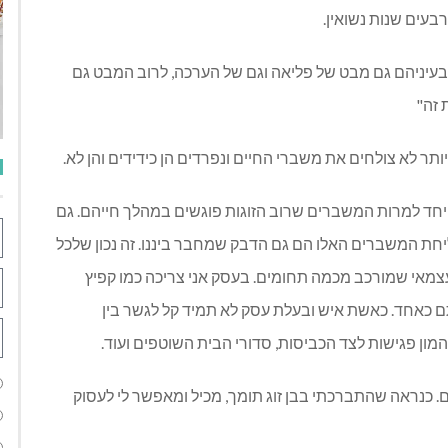
רבעים שנות נשואין
.
 בעיניהם גם מבט של פליאה וגם של הערכה
,
לרוב המבט גם
 זה
"
 יותר לא צולחים את משברי החיים ונפרדים הן כידידים והן לא
.
נו יחד למרות המשברים שרוב הזוגות פוגשים במהלך חייהם
.
גם
צליחת המשברים האלו הם גם הדבק שמחבר ביננו
.
זה נכון שלכל
עצמאי שמורכב מכמה תחומים
.
בעסק אני צריכה כמו קפיץ
ם כאחד
.
כאשת איש ובעלת עסק לא תמיד קל לגשר בין
להמון פגישות לצד הכביסות
,
סדורי הבית השוטפים ועוד
.
ם
.
כנראה שהתברכתי בבן זוג תומך
,
מכיל ומאפשר לי לעסוק