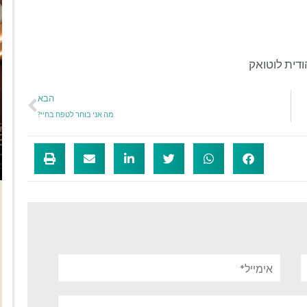
ודית לוטואק
הבא
מה אני בוחר לטפח בחיי?
אימייל*