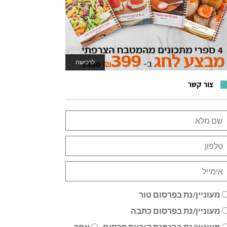
לרכישה
לאתר המשחקים
צור קשר
מעוניין/נת בפרסום טור
מעוניין/נת בפרסום כתבה
מעוניין/נת בהזמנת קוביית פרסום
אחר