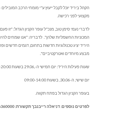
הקהל ביריד יוכל לקבל ייעוץ ע
"
י מומחי הרכב המובילים
–
מקצועי לפני רכישה
.
לדברי נעמי סימן טוב
,
מנכ
"
ל עופר הקניון הגדול
: "
זו פעם
המכוניות החשמליות שלהן
".
לדבריה
: "
אנו שמחים להיו
היריד יציג טכנולוגיות חדשות בתחום
,
דגמים חדשים ופתר
מבצע מיוחדים ואטרקטיביים
".
שעות פעילות היריד
:
יום חמישי ה
-,29.06
בשעות
10:00-20:00.
יום
שישי
,
ה
-30.06,
בשעות
09:00-14:00
בעופר הקניון הגדול בפתח תקווה
.
לפרטים נוספים
:
דניאלה רייבנבך תקשורת
: 03-6360000