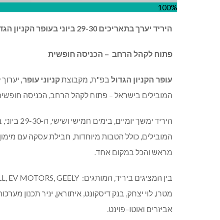
100%
היריד
יערך
בתאריכים
29-30
ביוני
בעופר
הקניון
הגד
פתוח
לקהל
הרחב
–
הכניסה
חופשית
עופר
הקניון
הגדול
בפ
"
ת
,
מקבוצת
קניוני
עופר
,
יערוך 
המובילים בישראל
–
פתוח לקהל הרחב
,
הכניסה חופשי
היריד ימשך יומיים
,
בימים חמישי ושישי
,
ה
-29-30
ביוני
,
ב
המובילים
,
כולל הטבות מיוחדות
,
חבילת עסקה עם מימון
מראש והכל במקום אחד
.
בין המציגים ביריד
,
המותגים
:
L, EV MOTORS, GEELY,
מטרו
,
לוי יצחק
,
בנק דיסקונט
,
איתוראן
,
יניר תכנון מערכות
אביזרים ואוטו
–
פוינט
.