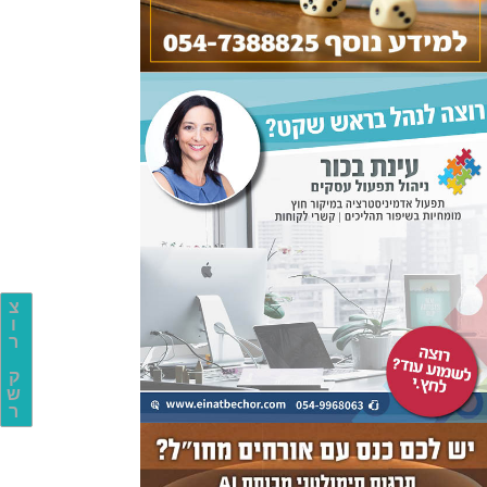
צ
ו
ר
ק
ש
ר