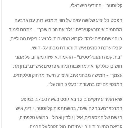
קליוסטרו
–
ההודיני הישראלי
.
הפסטיבל יציע שלושה ימים של חוויות מסעירות
,
עם ארבעה
מתחמים אינטראקטיביים
:"
גלה את הכוח שבך
" –
מתחם לימוד
בו המשתתפים ילמדו לקרוא מחשבות ולבצע טריקים מנטליים
,
יקבלו ערכת קסמים אישית ותעודת מבחן על
–
חושי
.
"
בית קפה המנטליסטים
" –
הדגמות אישיות מקרוב של אמני
חושים
,
כולל קריאת מחשבות וניחוש פרטים אישיים
."
בחן את
עצמך
" –
חמישה מבחני אינטואיציה
,
חישה מרחוק וטלקינזיס
.
המצטיינים יזכו בתעודת
"
בעלי כוחות על
".
שיא האירוע יתקיים ב־
12
באוגוסט בשעה
17:00,
במופע
המרכזי
"
מעבר לחושים
",
בהשתתפות
:
קליוסטרו
,
יוריני
,
איש
הגשם של המספרים
,
אילון גולדין וארול
–
במופע טלפתיה
,
קריאת מחשבות וניבוי עתידות
,
מול הקהל על הבמה
.