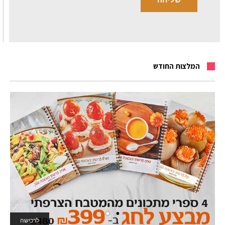
המלצות החודש
לרכישה
לאתר המשחקים