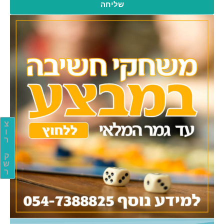
שליחה
צ
ו
ר
ק
ש
ר