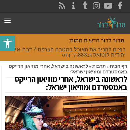
CONTACT
RSS
INSTAGRAM
TUMBLR
YOUTUBE
FACEBOOK
תפר
פתח סרגל
מדור לדור חדשות חמות:
רוצים להכיר את האוכל במטבח הצרפתי? דברו איתי
יהודית לוטואק 054-7388825.
דף הבית
»
תרבות
»
לראשונה בישראל, אחרי מוזיאון הרייקס
באמסטרדם ומוזיאון ישראל:
לראשונה בישראל, אחרי מוזיאון הרייקס
באמסטרדם ומוזיאון ישראל: