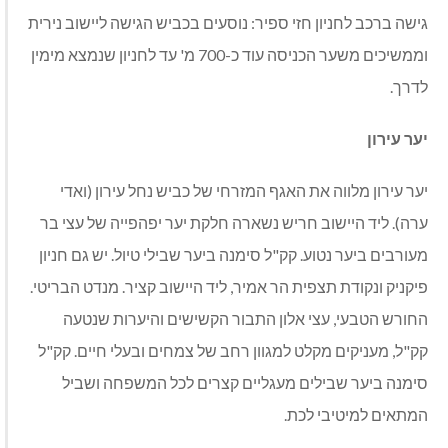
גישה ברכב לחניון חזי ספיר: נוסעים בכביש הגישה ליישוב נירית
וממשיכים משער הכניסה עוד כ-700 מ' עד לחניון שנמצא מימין
לדרך.
יער עירון
יער עירון מלווה את האגף המזרחי של כביש נחל עירון (ואדי
ערה). ליד היישוב חריש נשארה חלקת יער יפהפייה של עצי בר
מעורבים ביער נטוע. קק"ל סימנה ביער שבילי טיול. יש גם חניון
פיקניק ונקודת תצפית הר אמיר, ליד היישוב קציר. מנדט הבריטי.
החורש הטבעי, עצי אלון התבור הקשישים והיערות שנטעה
קק"ל, מעניקים מקלט למגוון רחב של צמחים ובעלי חיים. קק"ל
סימנה ביער שבילים מעגליים קצרים לכל המשפחה ושביל
המתאים למיטיבי לכת.