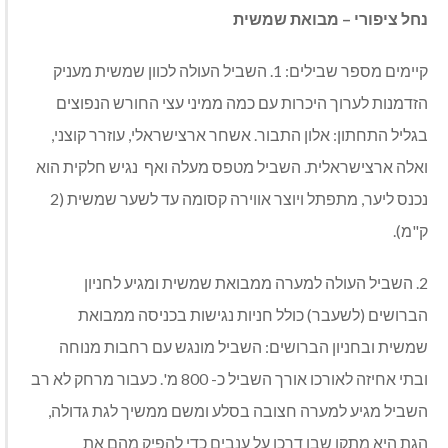
נחל ציפורי – מבואת שמשית
קיימים מספר שבילים: 1. השביל העולה לכוון שמשית מעניק
הזדמנות לערוך היכרות עם כמה ממיני עצי החורש הנפוצים
בגליל התחתון: אלון התבור. אשחר ארצישראלי, עוזרר קוצני,
ואלה ארצישראלית. השביל מטפס מעלה ואף נגיש חלקית הוא
נכנס ליער, מתפתל ויוצר אווירה קסומה עד לשער שמשית (2
ק"מ).
2. השביל העולה למערה ממבואת שמשית ומגיע לחניון
הברושים (לשעבר) כולל חניות נגישות בכניסה ממבואת
שמשית ובחניון הברושים: השביל מונגש עם רחבות מנוחה
ובתי אחיזה לאורכו אורך השביל כ- 800 מ'. כעבור מרחק לא רב
השביל מגיע למערה חצובה בסלע ומשם ממשיך לגת גדולה,
הגת היא מתקן שבו דרכו על ענבים כדי להפיק מהם את