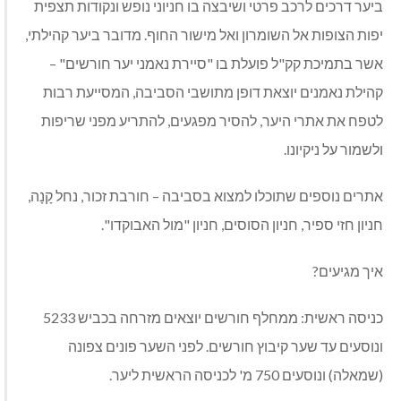
ביער דרכים לרכב פרטי ושיבצה בו חניוני נופש ונקודות תצפית
יפות הצופות אל השומרון ואל מישור החוף. מדובר ביער קהילתי,
אשר בתמיכת קק"ל פועלת בו "סיירת נאמני יער חורשים" –
קהילת נאמנים יוצאת דופן מתושבי הסביבה, המסייעת רבות
לטפח את אתרי היער, להסיר מפגעים, להתריע מפני שריפות
ולשמור על ניקיונו.
אתרים נוספים שתוכלו למצוא בסביבה – חורבת זכור, נחל קָנָה,
חניון חזי ספיר, חניון הסוסים, חניון "מול האבוקדו".
איך מגיעים?
כניסה ראשית: ממחלף חורשים יוצאים מזרחה בכביש 5233
ונוסעים עד שער קיבוץ חורשים. לפני השער פונים צפונה
(שמאלה) ונוסעים 750 מ' לכניסה הראשית ליער.