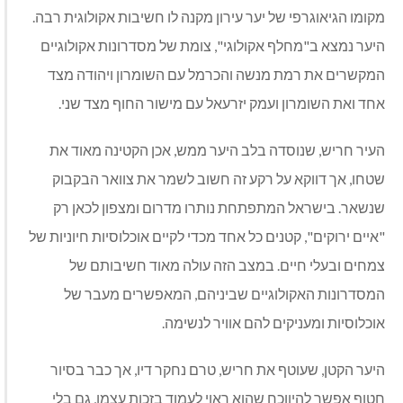
מקומו הגיאוגרפי של יער עירון מקנה לו חשיבות אקולוגית רבה.
היער נמצא ב"מחלף אקולוגי", צומת של מסדרונות אקולוגיים
המקשרים את רמת מנשה והכרמל עם השומרון ויהודה מצד
אחד ואת השומרון ועמק יזרעאל עם מישור החוף מצד שני.
העיר חריש, שנוסדה בלב היער ממש, אכן הקטינה מאוד את
שטחו, אך דווקא על רקע זה חשוב לשמר את צוואר הבקבוק
שנשאר. בישראל המתפתחת נותרו מדרום ומצפון לכאן רק
"איים ירוקים", קטנים כל אחד מכדי לקיים אוכלוסיות חיוניות של
צמחים ובעלי חיים. במצב הזה עולה מאוד חשיבותם של
המסדרונות האקולוגיים שביניהם, המאפשרים מעבר של
אוכלוסיות ומעניקים להם אוויר לנשימה.
היער הקטן, שעוטף את חריש, טרם נחקר דיו, אך כבר בסיור
חטוף אפשר להיווכח שהוא ראוי לעמוד בזכות עצמו, גם בלי