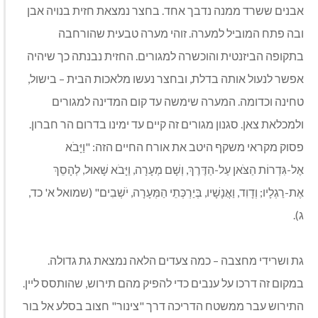
אבנים ששרד ממנה נדבך אחד. בחצר נמצאת חזית בנויה אבן
ובה פתח המוביל למערה. זוהי מערה טבעית שהורחבה
בתקופה הביזנטית והוכשרה למגורים. החזית נבנתה כך שיהיה
אפשר לנעול אותה בדלת, ובחצר נעשו מלאכות הבית – בישול,
טחינה וכדומה. המערה שימשה עד קום המדינה למגורים
ולמכלאת צאן. סגנון מגורים זה קיים עד ימינו בדרום הר חברון.
פסוק מקראי משקף היטב את אורח החיים הזה:
"וַיָּבֹא
אֶל-גִּדְרוֹת הַצֹּאן עַל-הַדֶּרֶךְ, וְשָׁם מְעָרָה, וַיָּבֹא שָׁאוּל, לְהָסֵךְ
אֶת-רַגְלָיו; וְדָוִד, וַאֲנָשָׁיו, בְּיַרְכְּתֵי הַמְּעָרָה, יֹשְׁבִים" (שמואל א' כד,
ג)
.
גת ושרידי מחצבה
– כמה צעדים הלאה נמצאת
גת גדולה.
במקום זה דרכו על ענבים כדי להפיק מהם תירוש, שהותסס ליין.
התירוש עבר ממשטח הדריכה דרך "צינור" חצוב בסלע אל בור