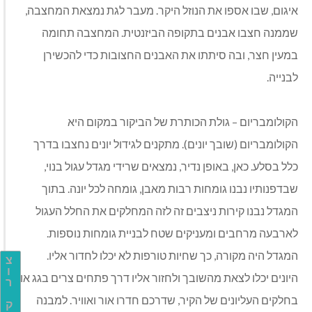
איגום, שבו אספו את הנוזל היקר. מעבר לגת נמצאת המחצבה,
שממנה חצבו אבנים בתקופה הביזנטית. המחצבה תחומה
במעין חצר, ובה סיתתו את האבנים החצובות כדי להכשירן
לבנייה
.
הקולומבריום
– גולת הכותרת של הביקור במקום היא
הקולומבריום (שובך יונים). מתקנים לגידול יונים נחצבו בדרך
כלל בסלע. כאן, באופן נדיר, נמצאים שרידי מגדל עגול בנוי,
שבדפנותיו נבנו גומחות רבות מאבן, גומחה לכל יונה. בתוך
המגדל נבנו קירות ניצבים זה לזה המחלקים את החלל העגול
לארבעה מרחבים ומעניקים שטח לבניית גומחות נוספות.
המגדל היה מקורה, כך שחיות טורפות לא יכלו לחדור אליו.
צ
ו
היונים יכלו לצאת מהשובך ולחזור אליו דרך פתחים צרים בגג או
ר
בחלקים העליונים של הקיר, שדרכם חדרו אור ואוויר. למבנה
ק