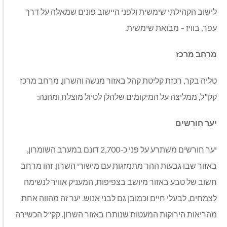
לישוב הקהילתי שימשית ולפני היישוב פונים שמאלה על דרך
עפר, בוויז – מבואת שימשית.
מרחב מרכז
טליה בקר, רכזת קליטת קהל באזור מנשה והשרון, מרחב מרכז
קק"ל, ממליצה על המיקומים שלהלן לטיול מוצלח ומהנה:
יער חורשים
יער חורשים משתרע על פני כ-2,700 דונם במערב השומרון,
באזור שבו גבעות ההר מתמזגות עם מישורי השרון. זהו מרחב
חשוב של טבע באזור מיושב בצפיפות, המעניק אוויר לנשימה
לצמחים, לבעלי חיים וכמובן גם לבני אנוש. יער זה מהווה אחת
מהריאות הירוקות המעטות שנותרו באזור השרון. קק"ל הכשירה