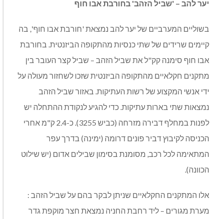
יער להב – 'שביל הזהב' בחורבת אבו חוף
בשוליים המערביים של יער להב נמצאת
'חורבת אבו חוף'
, בה
קיימים שרידים של שתי כנסיות מהתקופה הביזנטית. בחורבת
אבו חוף סימנה קק"ל את
שביל הזהב
– שביל קצר העובר בין
מתקנים חקלאיים מהתקופה הביזנטית שזכו לשחזור מעולה על
ידי אנשי המקצוע של רשות העתיקות. באזור שביל הזהב
נמצאות שתי בארות עתיקות. כדי להגיע לנקודת ההתחלה יש
לפנות במחלף דבירה מזרחה (כביש 3255). כ-2.4 ק"מ אחרי
הכניסה לקיבוץ דביר פונים דרומה (ימינה) בדרך עפר
המתאימה לכל רכב, מסומנת בסימון שבילים
אדום
(יש שילוט
הכוונה)
.
אלו המתקנים החקלאיים שניתן לבקר בהם על שביל הזהב :
מערת מגורים
–
ליד רחבת החניה נמצאת חצר מוקפת גדר