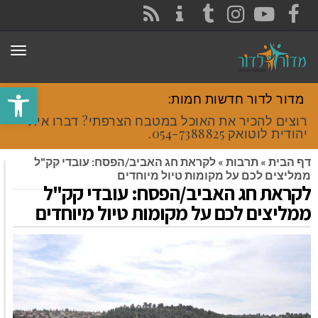
CONTACT
RSS
INSTAGRAM
TUMBLR
YOUTUBE
FACEBOOK
תפר
פתח סרגל
מדור לדור חדשות חמות:
רוצים להכיר את האוכל במטבח הצרפתי? דברו איתי
יהודית לוטואק 054-7388825.
דף הבית
»
תרבות
»
לקראת חג האביב/הפסח: עובדי קק"ל
ממליצים לכם על מקומות טיול מיוחדים
לקראת חג האביב/הפסח: עובדי קק"ל
ממליצים לכם על מקומות טיול מיוחדים