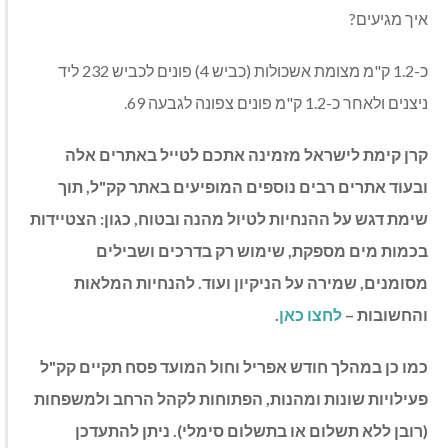
איך מגיעים?
כ-1.2 ק"מ מצומת אשכולות (כביש 4) פונים לכביש 232 ליד
ניצנים ולאחר כ-1.2 ק"מ פונים צפונה לגבעה 69
.
קרן קימת לישראל מזמינה אתכם לטייל באתרים אלה
ובעוד אתרים רבים נוספים המופיעים באתר קק"ל, תוך
שימת דגש על ההנחיות לטיול מהנה
ובטוח
, כגון: הצטיידות
בכמות מים מספקת, שימוש רק בדרכים ושבילים
מסומנים, שמירה על הניקיון ועוד. להנחיות המלאות
והחשובות –
לחצו כאן
.
כמו כן במהלך חודש אפריל וחול המועד פסח תקיים קק"ל
פעילויות שונות ומהנות, הפתוחות לקהל הרחב ולמשפחות
(רובן ללא תשלום או בתשלום סימלי). ניתן להתעדכן