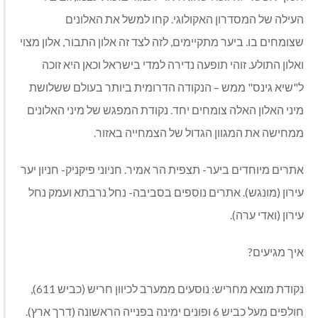
העילה של המסדרון האקולוגי. קחו למשל את האלונים
שצומחים בו. ביער מתקיימים, לזה לצד זה אלון התבור, אלון מצוי
ואלון התולע. זוהי תופעה נדירה למדי בישראל וכאן היא זוכה
ל"שיא גינס" ממש – הנקודה הדרומית ביותר בעולם ששלושת
מיני האלון האלה צומחים יחד. נקודת המפגש של מיני האלונים
ממחישה את המגוון הגדול של הצמחייה באזור.
אתרים מיוחדים ביער- תצפית הר אמיר. חניוני פיקניק- חניון יער
עירון (מונגש). אתרים נוספים בסביבה- נחל נרבתא ועמק נחל
עירון (ואדי ערה).
איך מגיעים?
נקודת מוצא מחריש: נוסעים ממערב לכיוון חריש (כביש 611),
חולפים מעל כביש 6 ופונים ימינה בפנייה הראשונה (דרך ארץ).