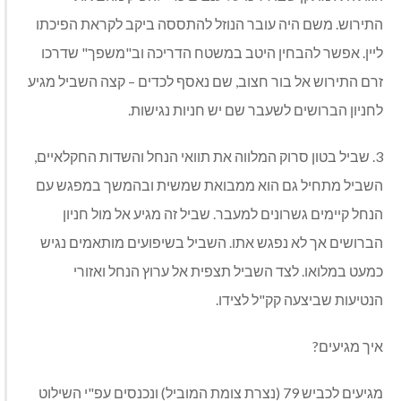
התירוש. משם היה עובר הנוזל להתססה ביקב לקראת הפיכתו
ליין. אפשר להבחין היטב במשטח הדריכה וב"משפך" שדרכו
זרם התירוש אל בור חצוב, שם נאסף לכדים – קצה השביל מגיע
לחניון הברושים לשעבר שם יש חניות נגישות.
3. שביל בטון סרוק המלווה את תוואי הנחל והשדות החקלאיים,
השביל מתחיל גם הוא ממבואת שמשית ובהמשך במפגש עם
הנחל קיימים גשרונים למעבר. שביל זה מגיע אל מול חניון
הברושים אך לא נפגש אתו. השביל בשיפועים מותאמים נגיש
כמעט במלואו. לצד השביל תצפית אל ערוץ הנחל ואזורי
הנטיעות שביצעה קק"ל לצידו.
איך מגיעים?
מגיעים לכביש 79 (נצרת צומת המוביל) ונכנסים עפ"י השילוט