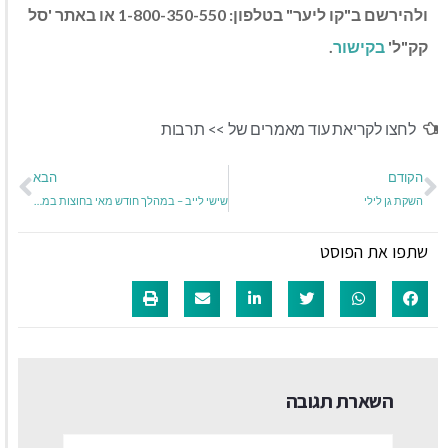
ולהירשם
ב"קו ליער" בטלפון: 1-800-350-550 או באתר 'סל
קק"ל'
בקישור
.
לחצו לקריאת עוד מאמרים של >>
תרבות
הקודם
הבא
השקת גן לילי
שישי לייב – במהלך חודש מאי בחוצות במפרץ
שתפו את הפוסט
השארת תגובה
שם:*