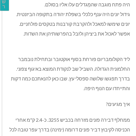
ש
היה פתח מוגבה שהמְגדלים עלו אליו בסולם
.
ר
גידול יונים היה ענף כלכלי בשפלת יהודה בתקופה הביזנטית.
יונים שימשו למאכל ולהקרבת קורבנות בטקסים פולחניים.
אפשר לאכול את ביציהן ולזבל בהפרשותיהן את השדות
.
ליד הקולומבריום פורחת בסוף אוקטובר ובתחילת נובמבר
החלמונית הגדולה. השביל שב לנקודת המוצא באיגוף צפוני.
בדרך תפגשו שלושה ספסלי עץ. שבו כאן להנאתכם כמה דקות
והתייחדו עם הנוף היפה
.
איך מגיעים?
ממחלף דבירה פונים מזרחה בכביש 3255. כ-2.4 ק"מ אחרי
הכניסה לקיבוץ דביר פונים דרומה (ימינה) בדרך עפר טובה לכל