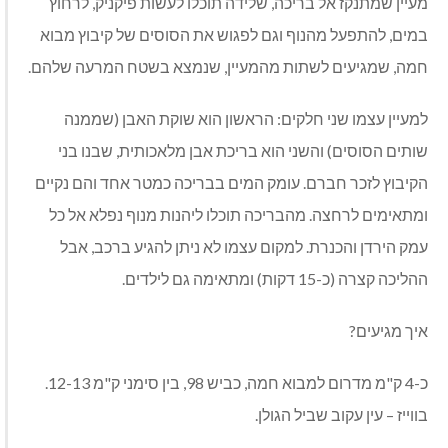
מעיין שמתנקז אל בריכה, שלידה תוכלו לעשות פיקניק, לרחוץ
במים, להתפעל מהנוף וגם לפגוש את הסוסים של קיבוץ מבוא
חמה, שמגיעים לשתות מהמעיין, שנמצא בשטח המרעה שלהם.
למעיין עצמו שני חלקים: הראשון הוא שוקת האבן (שממנה
שותים הסוסים) והשני הוא בריכת אבן מלאכותית, שבנו בני
הקיבוץ לזכר חברם. עומק המים בבריכה כמטר אחד והם נקיים
ומתאימים לרחצה. מהבריכה תוכלו ליהנות מנוף נפלא אל כל
עמק הירדן והכנרת. למקום עצמו לא ניתן להגיע ברכב, אבל
ההליכה קצרה (כ-15 דקות) ומתאימה גם לילדים.
איך מגיעים?
כ-4 ק"מ מדרום למבוא חמה, כביש 98, בין סימני ק"מ 12-13.
בווייז – עין עקוב שביל הגולן.