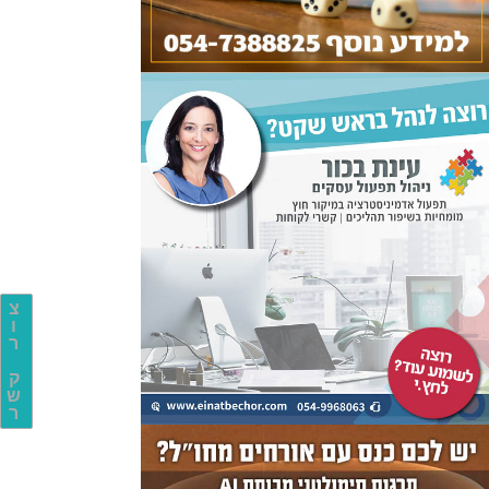
צ
ו
ר
ק
ש
ר