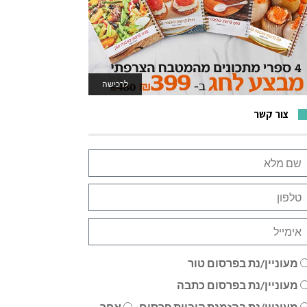
לרכישה
לאתר המשחקים
צור קשר
מעוניין/נת בפרסום טור
מעוניין/נת בפרסום כתבה
מעוניין/נת בהזמנת קוביית פרסום
אחר