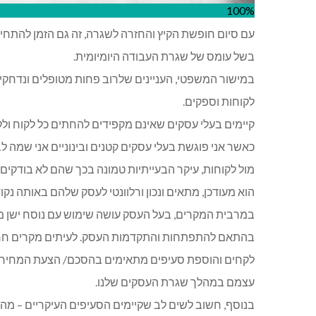
100%
עם סיום חופשת הקיץ והחזרה לשגרה, זה גם הזמן להתחיל 
בשל עומס של שגרת העבודה היומיומית.
במישור המשפטי, העניינים שלרוב פחות מטופלים ונדחקים
לקוחות וספקים.
קיימים בעלי עסקים שאינם מקפידים להחתים כל לקוח ולק
כאשר אני פוגשת בעלי עסקים קטנים ובינוניים אני שמה 
מול לקוחות, עיקר הבעייתיות טמונה בכך שהם לא בודק
הוא מעודכן, מתאים ונכון ורלוונטי לעסק שלהם באותה נקוד
במרבית המקרים, בעל העסק עושה שימוש עם נוסח ישן מאו
בהתאם להתפתחות והתקדמות העסק. לעיתים מקרים חריגי
לקחים והוספת סעיפים מתאימים בהסכם/ הצעת המחיר על 
עצמם במהלך שגרת העסקים שלנו.
בנוסף, חשוב לשים לב שקיימים הסעיפים העיקריים – מהות