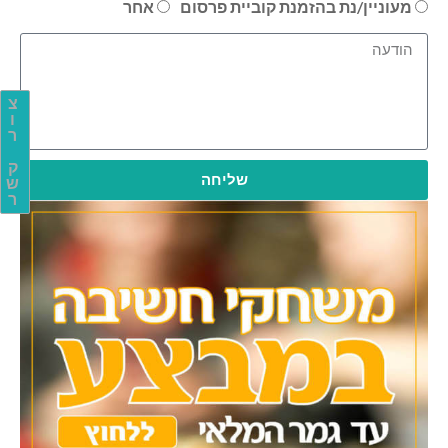
מעוניין/נת בהזמנת קוביית פרסום
אחר
צ
ו
ר
ק
שליחה
ש
ר