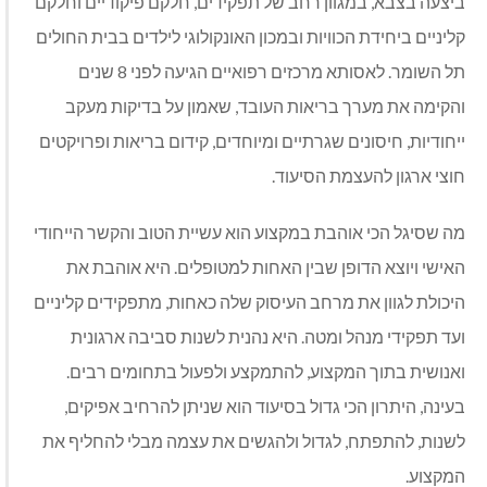
ביצעה בצבא, במגוון רחב של תפקידים, חלקם פיקודיים וחלקם
קליניים ביחידת הכוויות ובמכון האונקולוגי לילדים בבית החולים
תל השומר. לאסותא מרכזים רפואיים הגיעה לפני 8 שנים
והקימה את מערך בריאות העובד, שאמון על בדיקות מעקב
ייחודיות, חיסונים שגרתיים ומיוחדים, קידום בריאות ופרויקטים
חוצי ארגון להעצמת הסיעוד.
מה שסיגל הכי אוהבת במקצוע הוא עשיית הטוב והקשר הייחודי
האישי ויוצא הדופן שבין האחות למטופלים. היא אוהבת את
היכולת לגוון את מרחב העיסוק שלה כאחות, מתפקידים קליניים
ועד תפקידי מנהל ומטה. היא נהנית לשנות סביבה ארגונית
ואנושית בתוך המקצוע, להתמקצע ולפעול בתחומים רבים.
בעינה, היתרון הכי גדול בסיעוד הוא שניתן להרחיב אפיקים,
לשנות, להתפתח, לגדול ולהגשים את עצמה מבלי להחליף את
המקצוע.