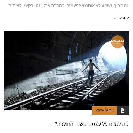
זה מביך. נשמע לא אותנטי לפעמים. כחברת ארגון נטוורקינג, לעיתים
קרא עוד ←
במבט איש
י
20/02/2021
מה למדנו על עצמינו בשנה החולפת?