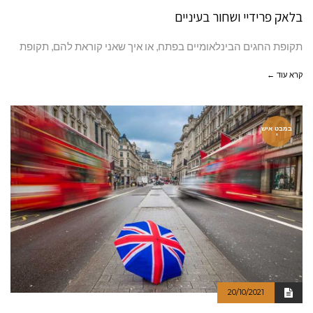
בלאק פרידיי ושחור בעיניים
תקופת החגים הבינלאומיים בפתח, או איך שאני קוראת להם, תקופת
קרא עוד ←
במבט איש
י
20/10/2021