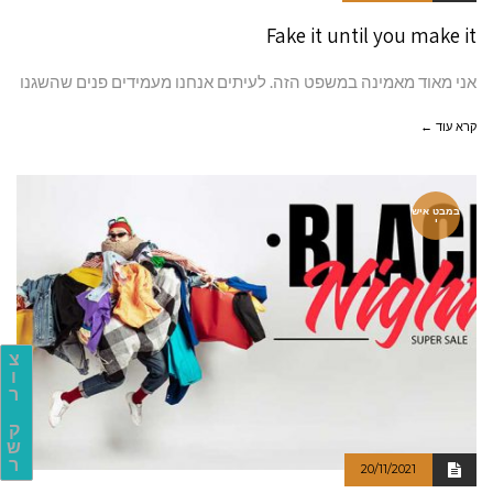
Fake it until you make it
אני מאוד מאמינה במשפט הזה. לעיתים אנחנו מעמידים פנים שהשגנו
קרא עוד ←
במבט איש
י
צ
ו
ר
ק
ש
ר
20/11/2021