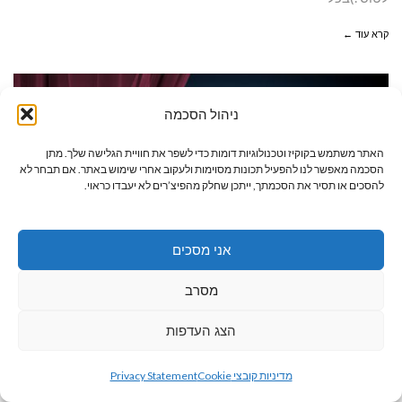
קרא עוד ←
לי גרנות רו
ניהול הסכמה
מי
האתר משתמש בקוקיז וטכנולוגיות דומות כדי לשפר את חוויית הגלישה שלך. מתן
הסכמה מאפשר לנו להפעיל תכונות מסוימות ולעקוב אחרי שימוש באתר. אם תבחר לא
להסכים או תסיר את הסכמתך, ייתכן שחלק מהפיצ’רים לא יעבדו כראוי.
אני מסכים
מסרב
19/07/2020
הצג העדפות
גלילה
במה אתם בוחרים?
מדיניות קובצי Cookie
Privacy Statement
לראש
אנחנו חיים בתקופה מאתגרת. כל אחד חווה את המשבר בדרך