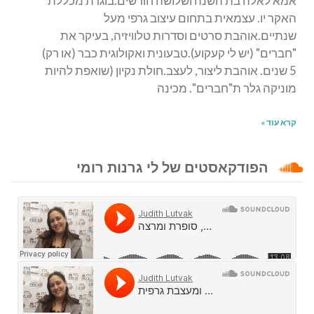
אמא לאלה בת השנה ושלושה חודשים.בוגרת מכללת
האקר יו. עצמאית בתחום עיצוב גרפי מעל
שנתיים.אוהבת סרטים וסדרות טלוויזיה, בעיקר את
"חברים" (יש לי קעקוע).טבעונית ואקולוגית כבר (או רק)
5 שנים. אוהבת ליצור, לעצב.חולת נקיון (שואפת להיות
מוניקה גלר ת"חברים". מכינה
קרא עוד »
הפודקאסטים של לי גרנות רומי