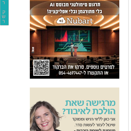
ר
ק
ש
ר