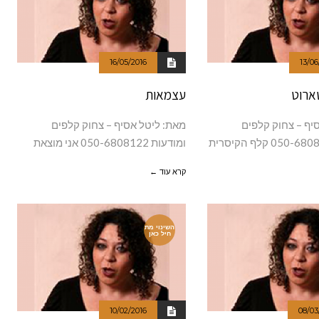
16/05/2016
13/06
ארוט
עצמאות
יף – צחוק קלפים
מאת: ליטל אסיף – צחוק קלפים
ומודעות 050-6808122 אני מוצאת
קרא עוד ←
השינוי מת
חיל כאן
10/02/2016
08/03