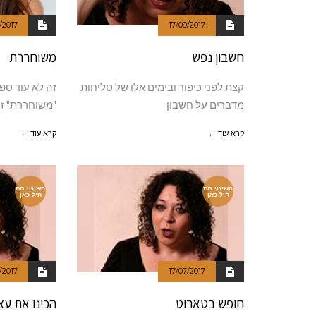
/2017
17/09/2017
חשבון נפש
משוחררת
קצת לפני כיפור ובימים אלו של סליחות
זה לא עוד ספ
מדברים על חשבון
"משוחררת" ז
קרא עוד ←
קרא עוד ←
השינוי מת
השינוי מת
חיל כאן
חיל כאן
/2017
17/07/2017
חופש בטארוט
הכינו את ע