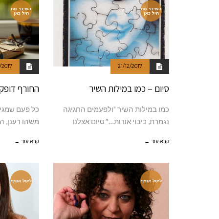
השינוי מת
השינוי מת
חיל כאן
חיל כאן
1/2017
21/12/2017
סיום – כמו במילות השיר
החורף דופק 
כמו במילות השיר "ולפעמים החגיגה
כל פעם שמגיע
נגמרת, כיבוי אורות…" סיום אצלנו
משהו רענן, הא
קרא עוד ←
קרא עוד ←
ליטל אסיף
ליטל אסיף