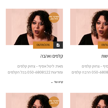
השינוי מת
חיל כאן
06/09/2016
09/10
שות
קלפים ואהבה
יף – צחוק קלפים
מאת: ליטל אסיף – צחוק קלפים
ומודעות 050-6808122 בכל הקלפים
קרא עוד ←
השינוי מת
חיל כאן