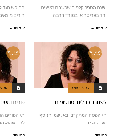
ישנם מספר קלפים שכשהם מגיעים
החופש הגדול
יחד בפריסה או בנפרד הרבה
הורים מוצאי
קרא עוד ←
קרא עוד ←
השינוי מת
השינוי מת
חיל כאן
חיל כאן
/2017
09/04/2017
לשחרר כבלים ומחסומים
פורים ומסיכ
חג הפסח המתקרב ובא , שמו הנוסף
חג הפורים הו
של החג זה
לכך, שהוא מ
קרא עוד ←
קרא עוד ←