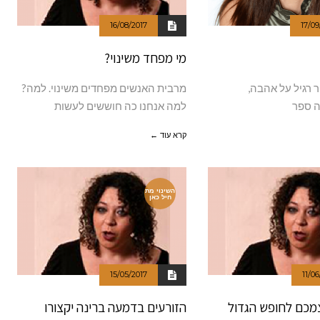
16/08/2017
17/09
מי מפחד משינוי?
ר רגיל על אהבה,
מרבית האנשים מפחדים משינוי. למה?
ה ספר
למה אנחנו כה חוששים לעשות
קרא עוד ←
השינוי מת
חיל כאן
15/05/2017
11/06
צמכם לחופש הגדול
הזורעים בדמעה ברינה יקצורו