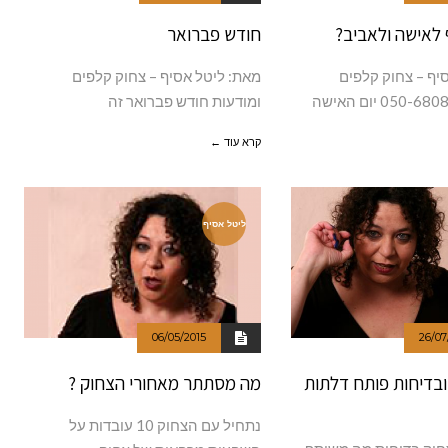
לאישה ולאביב?
חודש פברואר
יף – צחוק קלפים
מאת: ליטל אסיף – צחוק קלפים
ומודעות חודש פברואר זה
קרא עוד ←
ליטל אסיף
06/05/2015
26/07
ובדיחות פותח דלתות
מה מסתתר מאחורי הצחוק ?
נתחיל עם הצחוק 10 עובדות על