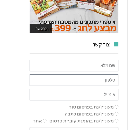
לרכישה
לאתר המשחקים
צור קשר
מעוניין/נת בפרסום טור
מעוניין/נת בפרסום כתבה
מעוניין/נת בהזמנת קוביית פרסום
אחר