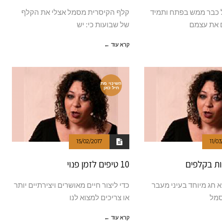
 כבר ממש בפתח ותמיד
קלף הקיסרית מסמל אצלי את הקלף
ם את עצמם
של שבועות כי: יש
קרא עוד ←
השינוי מת
חיל כאן
15/02/2017
11/03
ות בקלפים
10 טיפים לזמן פנוי
א חג מיוחד בעיני מעבר
כדי ליצור חיים מאושרים ויצירתיים יותר
סמל
או צריכים למצוא לנו
קרא עוד ←