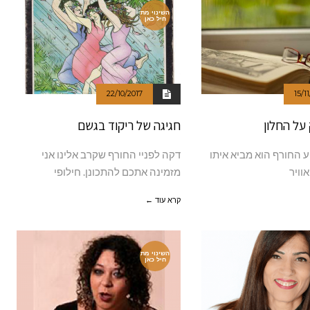
השינוי מת
חיל כאן
22/10/2017
15/1
על החלון
חגיגה של ריקוד בגשם
 החורף הוא מביא איתו
דקה לפניי החורף שקרב אלינו אני
וויר
מזמינה אתכם להתכונן. חילופי
קרא עוד ←
השינוי מת
חיל כאן