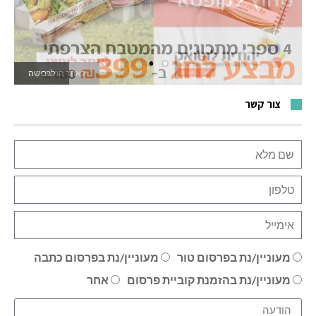
לרכישה
לאתר המשחקים
צור קשר
מעוניין/נת בפרסום טור
מעוניין/נת בפרסום כתבה
מעוניין/נת בהזמנת קוביית פרסום
אחר