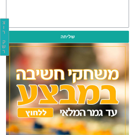
צ
ו
ר
שליחה
ק
ש
ר