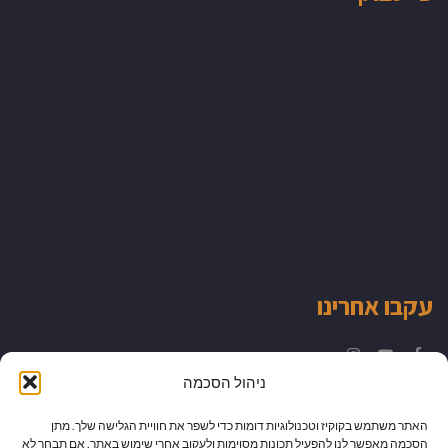
עקבו אחרינו
Instagram
YouTube
Facebook
ניהול הסכמה
האתר משתמש בקוקיז וטכנולוגיות דומות כדי לשפר את חוויית הגלישה שלך. מתן
הסכמה מאפשר לנו להפעיל תכונות מסוימות ולעקוב אחרי שימוש באתר. אם תבחר לא