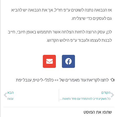
אז הנבואה נתנה לשוטים ע"פ חז"ל, אך את הנבואה יש להביא
גם לעסקים כדי שיצליחו.
לכן, עסק הרוצה לחזות הצלחה אשר תתממש באופן חיובי, חייב
לבנות לעצמו ולעבוד ע"פ הילוש הקדוש.
לחצו לקריאת עוד מאמרים של >>
כלכלי-לי טיפ
,
ענבל יפת
הקודם
הבא
כל משקיע חייב להתמודד עם פחד ותאוות בצע! מדד הפחד והחמדנות-Fear And Greed Index
ענווה
שתפו את הפוסט