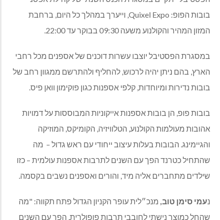
בובות הפופ: Quixel Expo, וייערך במהלך כל היום, ברחבת
המזון המהיר והקולנוע משעה 09:30 בבוקר עד 22:00.
במסגרת הפסטיבל יוצבו עשרות דוכנים של אספנים מכל רחבי
הארץ, בהם ניתן יהיה לרכוש, להחליף ולהתרשם ממגוון רחב של
בובות נדירות ומיוחדות, קלפי אספנות כגון פוקימון וואן פיס.
בובות פופ, הן בובות אספנות אייקוניות המבוססות על דמויות
אהובות מעולמות הקולנוע, הטלוויזיה, הקומיקס, המוזיקה
והגיימינג. הבובות בעלות עיצוב ייחודי עם ראש גדול –
מה
שהתחיל כטרנד הפך עם השנים לתרבות אספנות עולמית – כזו
שילדים מתחברים אליה מיד, והורים ואספנים נשבים בקסמה.
נ
עמי סימן טוב,
מנכ״לית עופר הקניון הגדול פתח תקווה: "מה
שהחל כמוצר נישתי לחובבי תרבות פופולרית, הפך עם השנים