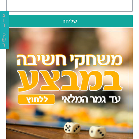
צ
ו
שליחה
ר
ק
ש
ר