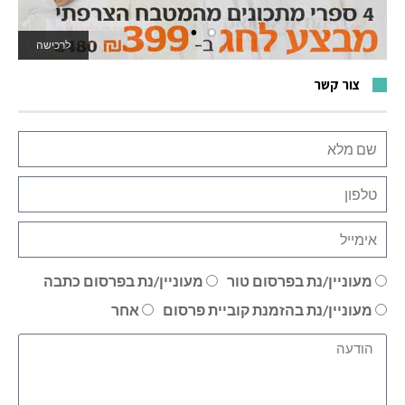
לרכישה
לאתר המשחקים
צור קשר
מעוניין/נת בפרסום טור
מעוניין/נת בפרסום כתבה
מעוניין/נת בהזמנת קוביית פרסום
אחר