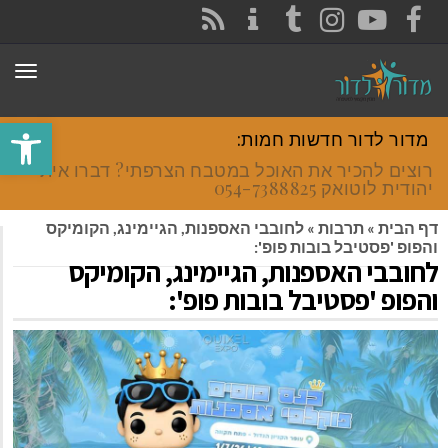
CONTACT
RSS
INSTAGRAM
TUMBLR
YOUTUBE
FACEBOOK
תפר
פתח סרגל
מדור לדור חדשות חמות:
רוצים להכיר את האוכל במטבח הצרפתי? דברו איתי
יהודית לוטואק 054-7388825.
דף הבית
»
תרבות
»
לחובבי האספנות, הגיימינג, הקומיקס
והפופ 'פסטיבל בובות פופ':
לחובבי האספנות, הגיימינג, הקומיקס
והפופ 'פסטיבל בובות פופ':