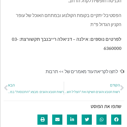
הכניסה חופשית לקהל הרחב.
הפסטיבל יתקיים בקומת הקולנוע ובמתחם האוכל של עופר
הקניון הגדול פ"ת
לפרטים נוספים: אילנה – דניאלה רייבנבך תקשורצת: 03-
6360000
לחצו לקריאת עוד מאמרים של >>
תרבות
הקודם
הבא
רשות הטבע והגנים השיקה את "הצליל השמיני" התערוכה השנתית במערות הפעמון בגן הלאומי בית גוברין
רשות הטבע והגנים: מבצע "התכנסות" במעמקים: הצצה לתיעוד המיוחד של העתקת אלמוגי ענק באילת
שתפו את הפוסט