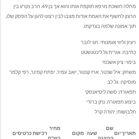
מחלה חשוכת מרפא תוקפת אותו והוא אך בן 49. הרב נקרע בין
הרצון לחשוף את האמת אודות מצבו לבין רצונו להגן על הפסק שלו,
תוך אמונה שלמה בצדקתו.
רעיון וליווי אומנותי: חגי לובר
כתיבה: אורית גל ליכטנשטט
בימוי: ציון אשכנזי
משחק: איל שכטר, ארז קנטור, יואב עמיר, יפתח קמינר, רפי קלמר
מוסיקה: גל לב
תפאורה: סשה ליסיאנסקי
ביצוע תפאורה: נתן ברודי
תלבושות: יהודה קרל
שם
מחיר
תאריך
יום
שעה
מקום
רכישת כרטיסים
ההצגה
בש"ח