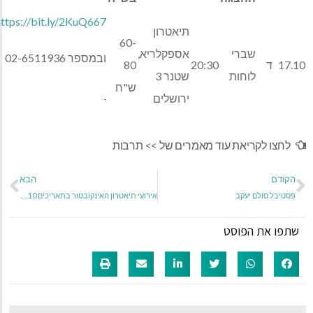
https://bit.ly/2KuQ667
תיאטרון
60-
שברי
אספקלריא,
ובמספר 02-6511936
17.10
ד
20:30
80
לוחות
שטנר 3
ש"ח
ירושלים
לחצו לקריאת עוד מאמרים של >>
תרבות
הקודם
הבא
פסטיבל סולם יעקב
אירועי תיאטרון האינקובטור בתאריכים 12.10-18.10
שתפו את הפוסט