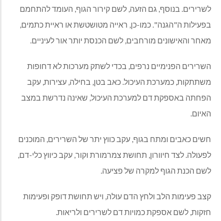
לשרירים. בנוסף, גם הזעה, לשם קירור הגוף, העומד להתחמם
בפעילות ה"הגנה". כמו-כן, ראייה מטושטשת או ראיית כתמים,
מאחר והאישונים מורחבים, לשם הכנסת יותר אור לעיניים.
השרירים הפנימיים נרפים, בכדי לשתק מערכות לא דחופות
משתתקות, כמערכת העיכול. כאב בטן, בחילה, עצירות, עקב
הפחתה באספקת דם למערכת העיכול, שאינה נדרשת במצב
האיום.
חשים כאבים ומתח בגוף, עקב כווץ יתר של השרירים, המוכנים
לפעולה. לצד חיוורון, תחושת צמרמורת וקור, עקב כיווץ כלי-דם,
לשם הכנת הגוף למקרה של פציעה.
קצב פעימות הלב ולחץ הדם עולה, ויש תחושת דופק ופעימות
חזקות, לשם אספקת כמויות דם לשרירים ולריאות.