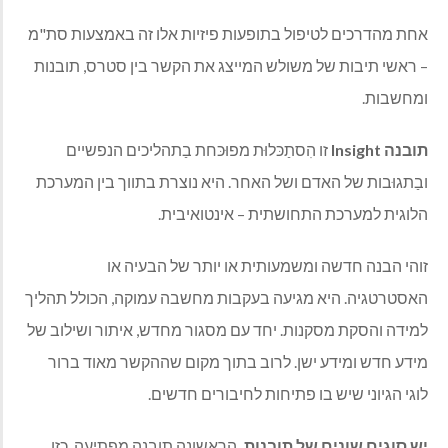
אחת מהדרכים לטיפול בתופעות פיזיות אלו זה באמצעות סת"מ
– ראשי תיבות של משולש המייצג את הקשר בין סטרס, תובנות
ומחשבות.
תובנה
Insight
זו הִסתַכּלוּת מפוּכּחת בַתהליכים הנפשיים
ובַתגוּבות של האדם ושל האחר. היא נוצרת בתווך בין המערכת
הלוגית למערכת התחושתית – אינטואיבית.
זוהי הבנה חדשה ומשמעותית או יותר של הבעיה או
האסטרטגיה. היא מגיעה בעקבות מחשבה עמוקה, הכולל תהליך
למידה והסקת מסקנות. יחד עם מסגור מחדש, איתור ושילוב של
מידע חדש ומידע ישן. לרוב בתוך מקום שההקשר מאוד ברור
לוגי הגיוני שיש בו פתיחות לחיבורים חדשים.
יש סוגים שונים של תובנות.
הראשונה תובנה מפתיעה, כזו