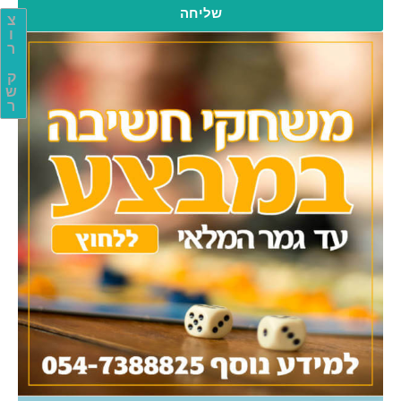
שליחה
צ
ו
ר
ק
ש
ר