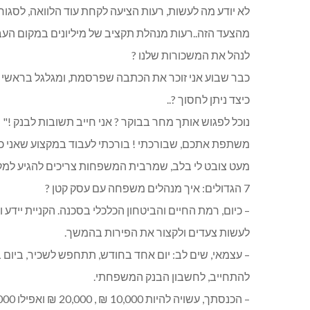
לא יודע מה לעשות, רעות הציעה לקחת עוד הלוואה, לסגור
מהצעד הזה..רעות מנהלת תקציב של מיליונים במקום העב
לנהל את המשכורות שלנו ?
כבר שבוע אני זוכר את הכתבה שפרסמת, ומגלגל בראשי
כיצד ניתן לחסוך ?..
נוכל לפגוש אותך מחר בבוקר ? אני חייב תשובות לבנק !"
משתפת אתכם, שבורכתי ! בורכתי לעבוד במקצוע שאני כל
מעט צובט לי בלב, שמרבית המשפחות צריכים להגיע למקום
7 הגדולים: איך מנהלים משפחה עם עסק קטן ?
– כיום, רמת החיים והביטחון הכלכלי בסכנה. הקניית יידע 
לעשות צעדים ולקצור את הפירות בהמשך.
– עצמאי, שים לב: יום אחד בחודש, תתחפש לשכיר, ביום 
להתחייב, לחשבון הבנק המשפחתי.
– הכנסתך, עשויה להיות 10,000 ₪ , 20,000 ₪ ואפילו 4,000 ₪. הכלל המנצח, לשמור על עקביות(אני פועלת