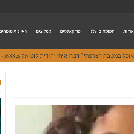
אודות
המומחים שלנו
פודקאסטים
ממליצים
ראיונות מומחים
 במטבח הצרפתי? דברו איתי יהודית לוטואק 054-7388825.