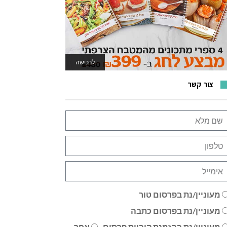
לרכישה
לאתר המשחקים
צור קשר
מעוניין/נת בפרסום טור
מעוניין/נת בפרסום כתבה
מעוניין/נת בהזמנת קוביית פרסום
אחר