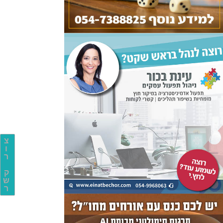
צ
ו
ר
ק
ש
ר