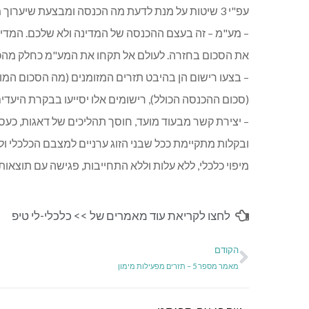
עפ"י 3 שיטות על מנת לדעת מה הכנסה ומבצעת שיערוך משותף עם המשפחה).
– מע"מ – זה בעצם ההכנסה של המדינה ולא שלכם. המדינ
את הסכום בחזרה. לעולם אל תקחו את המע"מ כחלק מהכ
– בצעו רישום הן בהיבט תזרים המזומנים (מה הסכום המוע
(סכום ההכנסה הכולל), רישומים אלו יסייעו בבקרת היעדים
– יצירת קשר מבעוד מועד, חוסך תהליכים של דאגות, כעסי
ובקלות מתקיימת ככל שבני הזוג ערניים למצבם הכלכלי ול
מיפוי כלכלי, ללא עלות וללא התחייבות, פגישה עם תוצאו
לחצו לקריאת עוד מאמרים של >>
כלכלי-לי טיפ
הקודם
מאמר מספר 5 – תזרים מפעילות מימון