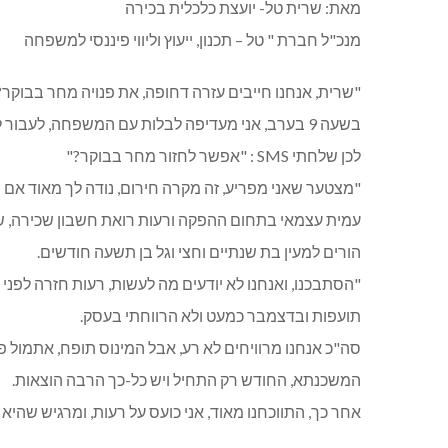
מאת: שרית טל- יועצת כלכלית בכירה
מנכ"ל חברת " טל – תכנון, ייעוץ וליווי פיננסי למשפחה
"שרית, אנחנו חייבים עזרה דחופה, את פנויה מחר בבוקר?
בשעה 9 בערב, אני מעדיפה לבלות עם המשפחה, לעבור למדי ב', ולהתנתק מהמכשירים הסלולאריים..
לכן שלחתי SMS : "אפשר לחזור מחר בבוקר?"
"מצטער שאני מפריע, זה מקרה חירום, נודה לך מאוד אם 
עמית עצמאי בתחום ההפקה ורעות רואת חשבון שכירה, ש
הורים למעין בת שנתיים וחצי וגל בן תשעה חודשים.
"הסתבכנו, ואנחנו לא יודעים מה לעשות, רעות חזרה לפנ
תועפות ובדצמבר כמעט ולא הרווחתי בעסק.
סה"כ אנחנו מרוויחים לא רע, אבל המינוס תופח, אתמול 
המשכנתא, החודש רק התחיל ויש כל-כך הרבה הוצאות.
אחר כך, התווכחנו מאוד, אני כועס על רעות, ומרגיש שהיא