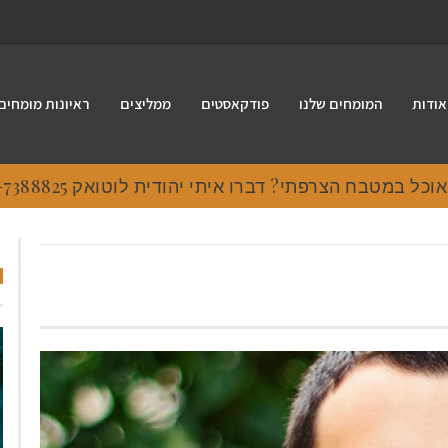
אודות
המומחים שלנו
פודקאסטים
ממליצים
ראיונות מומחים
 במטבח הצרפתי? דברו איתי יהודית לוטואק 054-7388825.