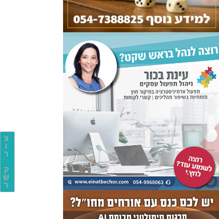
צ
ו
ר
ק
ש
ר