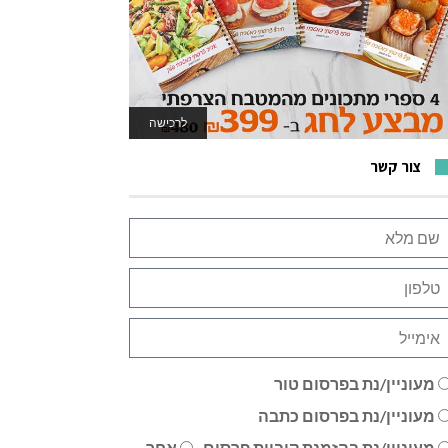
לרכישה
לאתר המשחקים
צור קשר
מעוניין/נת בפרסום טור
מעוניין/נת בפרסום כתבה
מעוניין/נת בהזמנת קוביית פרסום
אחר