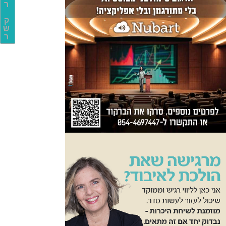
ר
ק
ש
ר