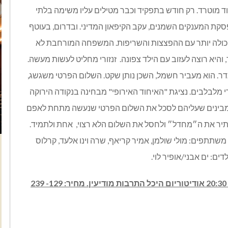
 מוטרד. רק חודש בתפקיד וכבר מטילים עליו משימה בלתי
קת המענקים השמנים, עקב הקיפאון המדיני. ובדרום, בעוטף
 לא יכולה יותר עם ההפצצות והשריפות. המשפחה המורחבת לא
את יום הולדת ה-10 של בנם היחיד, והיא רוצה לעזוב עם הילד צפונה. זנזורי מחליט לעשות מעשה.
דר. הוא מעביר חשמל, השכן נותן שקט. השלום הפרטי משגשג,
 מלבלבים. נציגת "האיחוד האירופי" מבחינה בנקודה הירוקה
ו, מבינים שעליהם לסכל את השלום הפרטי שנעשה מתחת לאפם
סתיר את ה״מחדל״ ולחסל את השלום הלא רצוי, אחת ולתמיד.
תתפים: מולי שולמן, אמיר קריאף, שרה וינו אלעד, קרלוס
ילדים: ים אבני/אופיר לוי.
ויום שבת 13.11 בשעה 20:30 אודיטוריום היכל התרבות מודיעין. מחיר: 129- 239