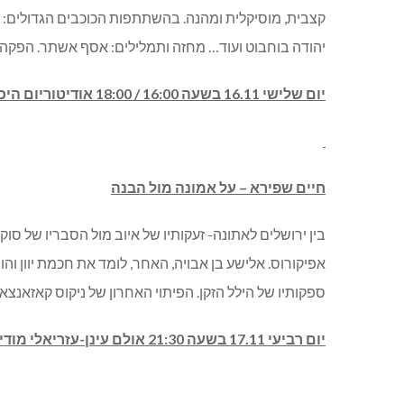
קצבית, מוסיקלית ומהנה. בהשתתפות הכוכבים הגדולים: רינת
יהודה בוחבוט ועוד… מחזה ותמלילים: אסף אשתר. הפקה: ד
יום שלישי 16.11 בשעה 16:00 / 18:00 אודיטוריום היכל התרבות מודיעין. מחיר: 94 ₪.
חיים שפירא – על אמונה מול הבנה
בין ירושלים לאתונה- זעקותיו של איוב מול הסבריו של סו
אפיקורוס. אלישע בן אבויה, האחר, לומד את חכמת יוון וה
ספקותיו של הילל הזקן. הפיתוי האחרון של ניקוס קאזאנצאקי
יום רביעי 17.11 בשעה 21:30 אולם עינן-עזריאלי מודיעין. מחיר: 95-120 ₪.