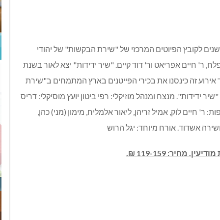
חרנו לפתוח את עונת המנויים בהפקה חגיגית לציון 100 שנים לקובץ הפיוטים המרכזי של "שירת הבקשות" של יהודי
לח, ר' חיים אפריאט ור' דוד קיים. "שיר ידידות" יצא לאור בשנת
ם מ-1890 "רני ושמחי". לכבוד אירוע זה כינסנו את בכירי הפייטנים בארץ המתמחים ב"שירת
ר ידידות". מנצח ומנהל מוזיקלי: רפי ביטון יועץ מוסיקלי: דריס
 ר' חיים לוק, אמיל זריהן, ליאור אלמליח, מימון (מני) כהן,
ושירה אשדוד. אורח מיוחד: יגל הרוש