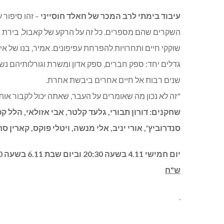
עיבוד בימתי לרב המכר של חאלד חוסייני
– זהו סיפור
השקרים שהם מספרים. כל זה על הרקע של קאבול, בירת אפ
שוקקי חיים ותחרויות להפרחת עפיפונים. אמיר, בנו של אי
גדלים יחד: ספק חברים, ספק אדון ומשרת וגורלותיהם נ
שנים רבות אל חיים אחרים ביבשת אחרת.
"זה לא נכון מה שאומרים על העבר, שאתה יכול לקבור אות
שחקנים
:
דורון תבורי
,
גלעד קלטר
,
אבי אזולאי
,
הלל קפ
סנדרוביץ
',
אורי יניב
,
אלי מנשה
,
ויטלי פוקס
,
קארין סר
יום חמישי 4.11 בשעה 20:30 וביום שבת 6.11 בשעה 20:30
ש"ח