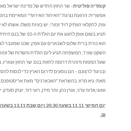
קומדיה פוליטית
– שר החוץ החדש של מדינת ישראל מאוד
אפשרית: הרגעת נציגת "האיחוד האירופי" המאיימת בהפס
עזה, לחקלאי הוותיק דויד זנזורי, יש בעיות משלו. אשתו
תגיע בשום אופן לחגוג 
הוא כורת ברית שלום לשבועיים עם אמין, שכנו שמעבר לג
השקט שורר, המשפחה תגיע ליום הולדת והשדות של זנזורי
שעל המפות ודוהרת דרומה לחזות בנס. שר החוץ ועוזרי
ובניגוד לרצונם – הם נוסעים לדרום הארץ כדי לנסות לה
מאת: גיא מרוז, בהשראת "האכארנים" מאת אריסטופנס. מש
זגזוגי,אדוה עדני, אורן כהן, זהר מידן, רועי דוד, יונתן סעדון. 
יום חמישי 11.11 בשעה 20:30
₪.