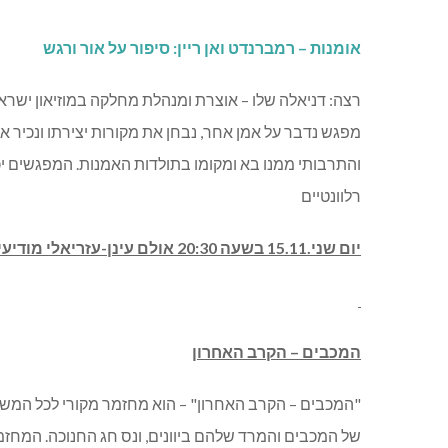
אומנות – רמברנדט ואן ריין: סיפור על אור ורגש
רצה: דניאלה שלו – אוצרת ומנהלת מחלקה במוזיאון ישר
מפגש נדבר על אמן אחר, נבחן את מקורות יצירתו ונכיר את ס
והתרבותי ממנו בא ומקומו בתולדות האמנות. המפגשים יכל
רלוונטיים
יום שני.15.11 בשעה 20:30 אולם עינן-עזריאלי מודיעין. מחיר: 85-135 ₪.
המכבים – הקרב האחרון
"המכבים – הקרב האחרון" – הוא מחזמר מקורי לכל המשפ
של המכבים והמרד שלהם ביוונים, ונס חג החנוכה. המחזמ