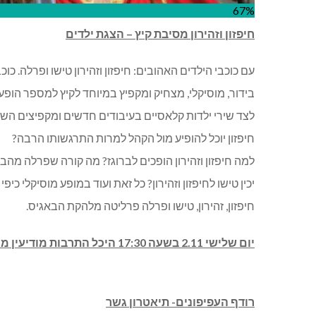
67%
חיפזון וזהירון מסיבת קיץ – הצגת ילדים
עם כוכבי הילדים האהובים: חיפזון וזהירון טישו ופרלה. כו
בידור, מוסיקלי, מצחיק ומקפיץ במיוחד לקיץ למספר הופ
לצד שירי ילדות קלאסיים בעיבודים חדשים ומקפיצים השזו
חיפזון יוכל להופיע מול הקהל למרות התרגשותו הרבה?
למה חיפזון וזהירון הופכים לברוגז? מה קורה שפרלה מהבא
יכין טישו לחיפזון וזהירון? כל זאת ועוד במופע מוסיקלי 
חיפזון, זהירון, טישו ופרלה פרליטה מלהקת הבאגיס.
יום שלישי 2.11 בשעה 17:30 היכל התרבות מודיעין מכבים רעות. מחיר 79-89 ₪.
רודף העפיפונים- תיאטרון גשר