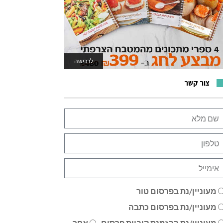
לרכישה
לאתר המשחקים
צור קשר
מעוניין/נת בפרסום טור
מעוניין/נת בפרסום כתבה
מעוניין/נת בהזמנת קוביית פרסום
אחר