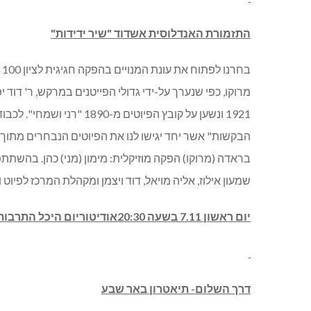
התזמורת האנדלוסית אשדוד "שיר ידידות"
ב
מרוקו, כפי שנערך על-ידי גדולי הפייטנים במרקש, ר' דוד יפ
1921 ונשען על קובץ הפיוטי
הבקשות" אשר יחד יגישו לנו את הפיוטים הנבחרים מתוך "שי
בראדה (מרוקו) הפקה מוזיקלית: מימון (מני) כהן. בהשתתפות:
שמעון אילוז, אליה מויאל, דוד ויצמן ומקהלת המרכז לפיוט 
יום ראשון 7.11 בשעה 20:30אודיטוריום היכל התרבות מודיעין. מחיר: 119-159 ₪.
דרך השלום- תיאטרון באר שבע