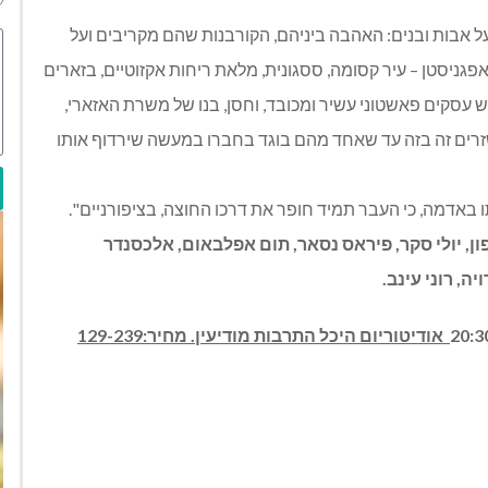
 על אבות ובנים: האהבה ביניהם, הקורבנות שהם מקריבים ועל
גניסטן – עיר קסומה, ססגונית, מלאת ריחות אקזוטיים, בזארים
ש עסקים פאשטוני עשיר ומכובד, וחסן, בנו של משרת האזארי,
שזרים זה בזה עד שאחד מהם בוגד בחברו במעשה שירדוף אותו
ו באדמה, כי העבר תמיד חופר את דרכו החוצה, בציפורניים".
ון
,
יולי סקר
,
פיראס נסאר
,
תום אפלבאום
,
אלכסנדר
ויה
,
רוני עינב
.
אודיטוריום היכל התרבות מודיעין. מחיר:129-239