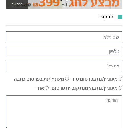
לרכישה
לאתר המשחקים
צור קשר
מעוניין/נת בפרסום טור
מעוניין/נת בפרסום כתבה
מעוניין/נת בהזמנת קוביית פרסום
אחר