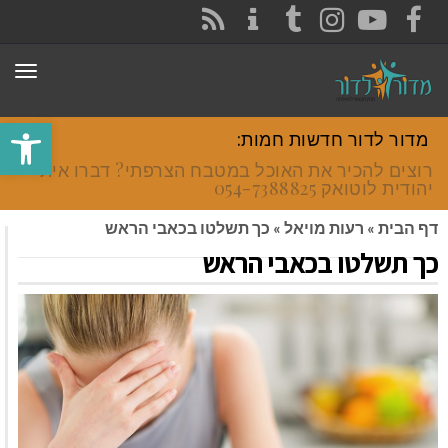
CONTACT
RSS
INSTAGRAM
TUMBLR
YOUTUBE
FACEBOOK
תפר
פתח סרגל
מדור לדור חדשות חמות:
רוצים להכיר את האוכל במטבח הצרפתי? דברו איתי
יהודית לוטואק 054-7388825.
דף הבית
»
רעות מויאל
»
כך תשלטו בכאבי הראש
כך תשלטו בכאבי הראש