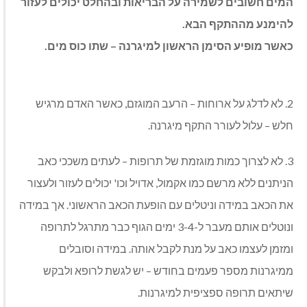
המים חשובים לשמירה על הבריאות ובהחלט יכולים לעזור
להימנע מההתקף הבא.
כאשר מופיע הסימן הראשון למיגרנה – שתו כוס מים.
2. לא לדלג על ארוחות – הרעב המוגזם, כאשר האדם מרגיש
חלש – עלול לעורר התקף מיגרנה.
3. לא לצרוך כמות מוגזמת של תרופות – לעתים משככי כאב
הניתנים ללא מרשם כמו אקמול, אדויל וכו' יכולים לעזור ולעצור
את הכאב במידה וניטלים עם הופעת הכאב הראשוני. אך במידה
ונוטלים אותם מעבר ל-3-4 ימים הגוף כבר מתרגל לתרופה
ומזמן לעצמו כאב על מנת לקבל אותה. במידה וסובלים
ממיגרנות מספר פעמים בחודש – יש לגשת לרופא ולבקש
שיתאים תרופה ספציפית למיגרנות.