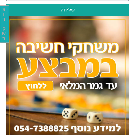
צ
שליחה
ו
ר
ק
ש
ר