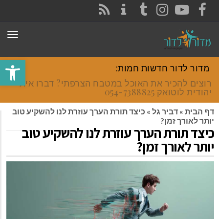
CONTACT
RSS
INSTAGRAM
TUMBLR
YOUTUBE
FACEBOOK
תפר
פתח סרגל
מדור לדור חדשות חמות:
רוצים להכיר את האוכל במטבח הצרפתי? דברו איתי
יהודית לוטואק 054-7388825.
דף הבית
»
דביר גל
»
כיצד תורת הערך עוזרת לנו להשקיע טוב
יותר לאורך זמן?
כיצד תורת הערך עוזרת לנו להשקיע טוב
יותר לאורך זמן?