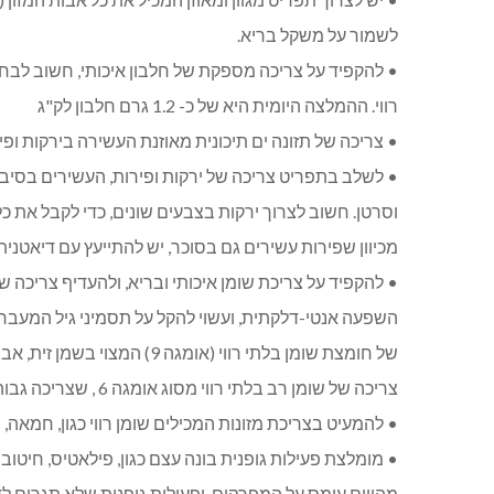
לשמור על משקל בריא.
• להקפיד על צריכה מספקת של חלבון איכותי, חשוב לבחור
רווי. ההמלצה היומית היא של כ- 1.2 גרם חלבון לק"ג
• צריכה של תזונה ים תיכונית מאוזנת העשירה בירקות ופיר
• לשלב בתפריט צריכה של ירקות ופירות, העשירים בסיבים
מכיוון שפירות עשירים גם בסוכר, יש להתייעץ עם דיאטנית 
של חומצת שומן בלתי רווי (אומג
צריכה של שומן רב בלתי רווי מסוג אומגה 6 , שצריכה גבוהה שלו מגבירה את הסיכוי ללקות במחלות לב וכלי דם
• להמעיט בצריכת מזונות המכילים שומן רווי כגון, חמאה,
• מומלצת פעילות גופנית בונה עצם כגון, פילאטיס, חיטוב 
מהווים עומס על המפרקים, ופעילות גופנית שלא תגרום לד