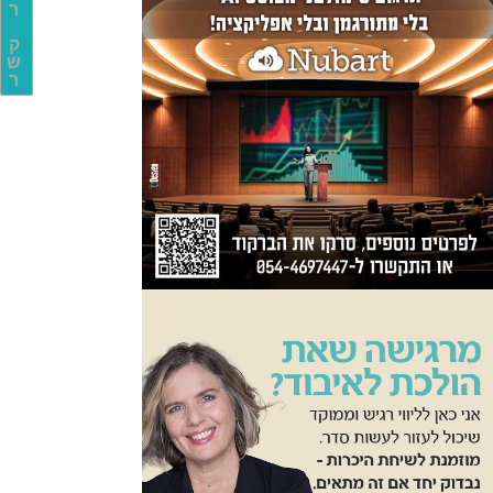
ר
ק
ש
ר