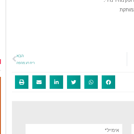
ממותקת
הבא
ריח רע מהפה
אימייל*