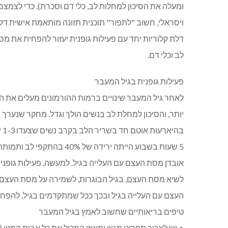
ומעלה את הסיכון למחלות לב, כלי דם וסכרת). כדי לצמ
ויסראלי, חשוב "לתפור" תוכנית תזונה מותאמת אישית דלת
דלת קלוריות יחד עם פעילות גופנית יעזור להפחית את מס
לב וכלי דם.
פעילות גופנית בגיל המעבר
לאחר גיל המעבר שינויים ברמות ההורמונים מעלים את הסכנ
בה
5 שעות בשבוע הייתה ירידה ש
אובדן מסת העצם עם העלייה בגיל. למעשה, פעילות גופני
לשיא מסת העצם, בגיל הבוגרות, לשמירה על מסת העצם 
העצם עם העלייה בגיל ובכך ככל שמתקדמים בגיל, להפחת
טיפים בריאותיים שחשוב לאמץ בגיל המעבר
• יש לצרוך תפריט מגוון ומאוזן המכיל את כל אבות המזון (