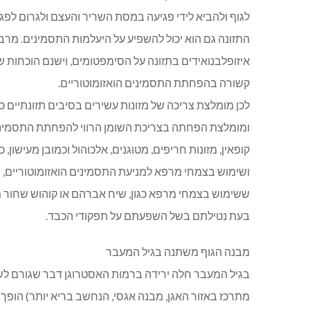
לגוף ולהביא לידי פגיעה במסת השריר והעצם ולגרום לפגי
התזונה גם הוא יכול להשפיע על היעלמות התסמינים. מר
איזופלבנואידים בתזונה על הסימפטומים, וישנם הוכחות שת
קשורה בהפחתת התסמינים הואזומוטוריים.
לכן מומלצת צריכה של מזונות עשירים בסיבים תזונתיים כג
ומומלצת הפחתה בצריכת השומן הרווי להפחתת התסמינים
קופאין, מזונות חריפים, מטוגנים, אלכוהול וכמובן מעישון
ושימוש בצמחי מרפא למניעת התסמינים הואזומוטוריים, נב
ששימוש בצמחי מרפא כגון, שיח אברהם או קוהוש שחור מס
בעת נטילתם בשל השפעתם על תפקודי הכבד.
מבנה הגוף משתנה בגיל המעבר
בגיל המעבר חלה ירידה ברמות האסטרוגן דבר שגורם לשינו
מתרכז באזור האגן, מבנה אגסי, הנחשב בריא יותר) הופך 