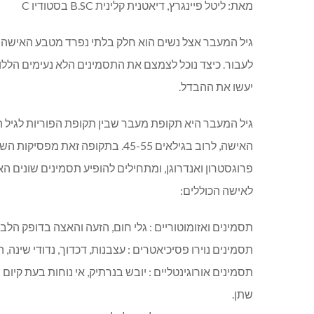
מאת: ליטל פיינגרץ, דיאטנית קלינית B.SC בסטודיו C
גיל המעבר אצל נשים הוא חלק בלתי נפרד מטבע האישה הו
לעבור. כיצד נוכל לצמצם את התסמינים הלא נעימים הללו?
יעשו את ההבדל.
גיל המעבר היא תקופת מעבר שבין תקופת הפוריות לגיל 
האישה, לרוב בגילאים 45-55. בתקופה
פרוגסטרון ואנדרוגן, ומתחילים להופיע תסמינים שונים ה
לאישה הכוללים:
תסמינים ואזומוטוריים : גלי חום, הזעה והאצה בדופק הלב.
תסמינים נוירו פסיכיאטרים : עצבנות, דכדוך, נדודי שינה, 
תסמינים אורוגינטליים : יובש בנרתיק, אי נוחות בעת קיום 
שתן.