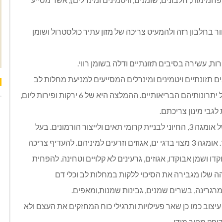
 בחלבון רזה ולהמעיט צריכה של מזון עתיר כולסטרול ושומן
ות, עשירה בסיבים תזונתיים ודלה בשומן רווי.
 תזונתיים ויטמינים ומינרלים המסייעים למניעת מחלות לב
וסרטן. חשוב לצרוך ירקות בצבעים שונים, כדי לקבל את כל יתרונותיהם הבריאותיים. ההמלצה היא של 6 ירקות ופירות ליום,
לגבי מינון צריכתם.
• להקפיד על צריכת שומן איכותי ובריא, ולהעדיף צריכה של אומגה 3, החיוני לבניית קרומי תאים ולייצור הורמונים. בעל
השפעה אנטי-דלקתית, ועשוי להקל על תסמיני גיל המעבר. אומגה 3 מצוי בדגי ים, אגוזים וזרעים למיניהם. להעדיף צריכה
ה 9) המצוי בשמן זית, אבוקדו ושמן אבוקדו, אגוזים, גרעינים לא קלויים וטחינה. להפחית
 מרגרינה, בשרים שמנים, גבינות שמנות,ומאפים.
עיצוב כמו כן שאר פעילויות ותרגילי כוח המחזקים את העצם ולא
ופק מהיר מידי.