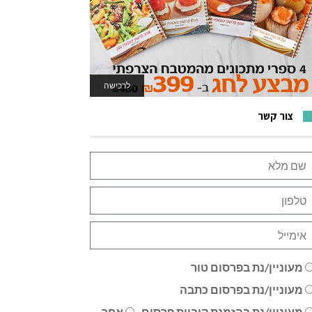
לרכישה
לאתר המשחקים
צור קשר
מעוניין/נת בפרסום טור
מעוניין/נת בפרסום כתבה
מעוניין/נת בהזמנת קוביית פרסום
אחר