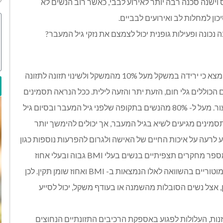
 וישנה סכנה רבה יותר לאירוע לבבי, כאשר רוב הנשים לא
ון למחלות לב ואירועים לבביים.
נכונה ופעילות גופנית יכול לצמצם את נזקי גיל המעבר?
מחקר תצפיתי שנערך בקרב 17,473 נשים בגילאי 50-79 מצא כי ירידה במשקל מעל 10% מהמשקל ולשינוי תזונה לתזונה
 הכוללים גלי חום, הזעת יתר והזעה לילית. ככל הנראה תסמינים
אלו מתרחשים כתוצאה מהתרחבות כלי הדם הקרובים לעור. מעל ל- 80% מהנשים בתקופה שלפני גיל המעבר ובסיום גיל
סמינים מגיעים לשיא בגיל המעבר, אך יכולים להימשך יותר
לרעה על איכות החיים של האישה ולגרום להפרעות נוספות כגון
נדודי שינה, הפרעה בתפקוד היומי ולעורר חרדה ודיכאון. מספר מחקרים תצפיתיים בנשים בעלי BMI גבוה ובעלי אחוז
שומן גבוה, הראו כי נשים אלו סובלות יותר מתסמינים ואזומוטוריים בהשוואה לאלו הנמצאות ב- BMI ואחוז שומן תקין. לכן
, אצל נשים הסובלות מהשמנה או בעודף משקל, יכול לסייע
נות, העלולות לפגוע באספקת הרכיבים התזונתיים הנחוצים