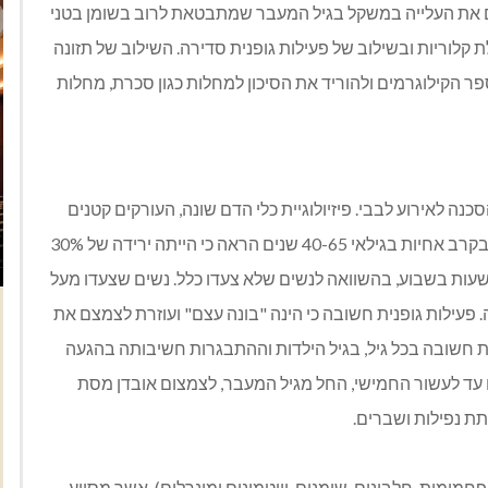
צם את העלייה במשקל בגיל המעבר שמתבטאת לרוב בשומן בטני
 קלוריות ובשילוב של פעילות גופנית סדירה. השילוב של תזונה
פר הקילוגרמים ולהוריד את הסיכון למחלות כגון סכרת, מחלות
ה לאירוע לבבי. פיזיולוגיית כלי הדם שונה, העורקים קטנים
יותר, והסיכון למחלת לב בנשים הולך וגדל. מחקר שנערך בקרב אחיות בגילאי 40-65 שנים הראה כי הייתה ירידה של 30%
יארעות אוטם חד בשריר הלב בקרב נשים שצעדו 1-3 שעות בשבוע, בהשוואה לנשים שלא צעדו כלל. נשים שצעדו מעל
ל 40% בהתקפי לב ותמותה. פעילות גופנית חשובה כי הינה "בונה עצם" ועוזרת לצמצם את
ת חשובה בכל גיל, בגיל הילדות וההתבגרות חשיבותה בהגעה
עד לעשור החמישי, החל מגיל המעבר, לצמצום אובדן מסת
ת נפילות ושברים.
פחמימות, חלבונים, שומנים, וויטמינים ומינרלים), אשר מסייע