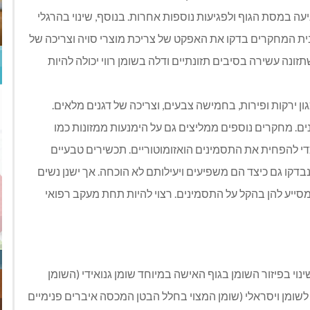
עה במסת הגוף ולפגיעות נוספות אחרות. בנוסף, שינוי בהרגלי
בית המחקרים בדקו את האפקט של צריכת מוצרי סויה וצריכה של
זונה עשירה בסיבים תזונתיים ודלה בשומן רווי יכולה להיות
ון ירקות ופירות, בחמישה צבעים, וצריכה של דגנים מלאים.
. מחקרים נוספים ממליצים גם על הימנעות ממזונות כמו
, כדי להפחית את התסמינים הואזומוטוריים. תכשירים טבעיים
דקו גם כיצד הם משפיעים ויעילותם לא הוכחה. אך ישנן נשים
ייע להן בהקל על התסמינים. רצוי להיות תחת מעקב רפואי
י בפיזור השומן בגוף האישה במיוחד שומן גנואידי (השומן
לשומן ויסראלי (שומן המצוי בחלל הבטן המכסה איברים פנימיים