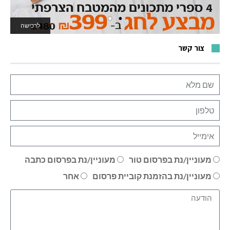
לרכישה
לאתר המשחקים
צור קשר
מעוניין/נת בפרסום טור
מעוניין/נת בפרסום כתבה
מעוניין/נת בהזמנת קוביית פרסום
אחר