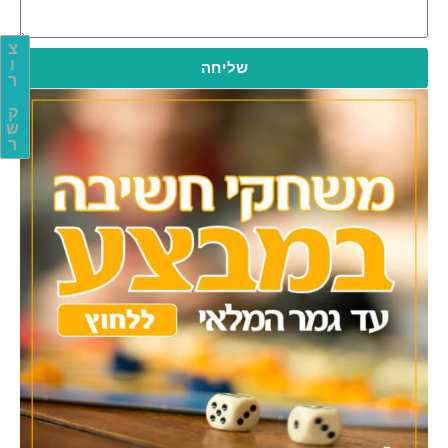
צ
ו
שליחה
ר
ק
ש
ר