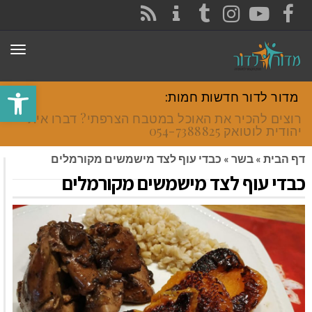
CONTACT
RSS
INSTAGRAM
TUMBLR
YOUTUBE
FACEBOOK
תפר
פתח סרגל
מדור לדור חדשות חמות:
רוצים להכיר את האוכל במטבח הצרפתי? דברו איתי
יהודית לוטואק 054-7388825.
דף הבית
»
בשר
»
כבדי עוף לצד מישמשים מקורמלים
כבדי עוף לצד מישמשים מקורמלים