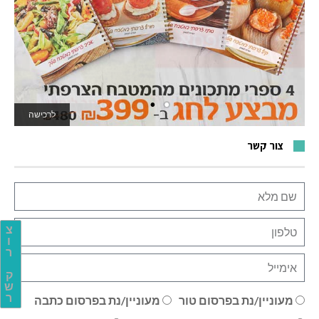
לרכישה
לאתר המשחקים
צור קשר
צ
ו
ר
ק
ש
ר
מעוניין/נת בפרסום טור
מעוניין/נת בפרסום כתבה