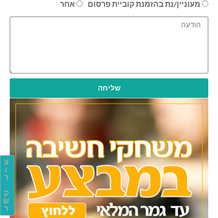
מעוניין/נת בהזמנת קוביית פרסום
אחר
שליחה
צ
ו
ר
ק
ש
ר